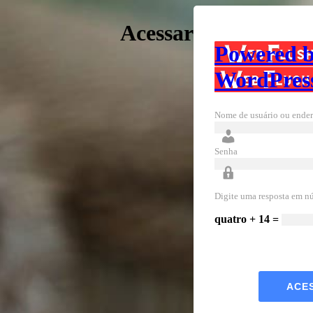
Acessar
Powered 
WordPres
Nome de usuário ou ender
Senha
Digite uma resposta em n
quatro + 14 =