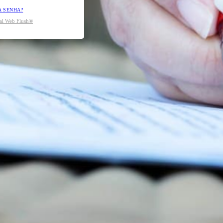
A SENHA?
tal Web Flush®