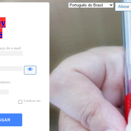
Idioma
by
s
eço de e-mail
úmeros:
Lembrar-me