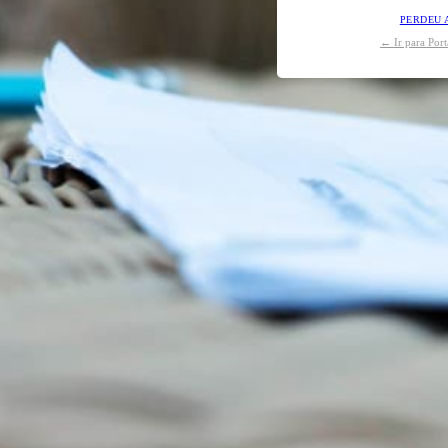
PERDEU 
← Ir para Por