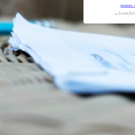
PERDEU 
← Ir para Por