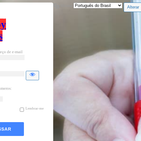
Idioma
by
s
eço de e-mail
úmeros:
Lembrar-me