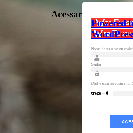
Acessar
Powered 
WordPres
Nome de usuário ou ender
Senha
Digite uma resposta em n
treze − 8 =