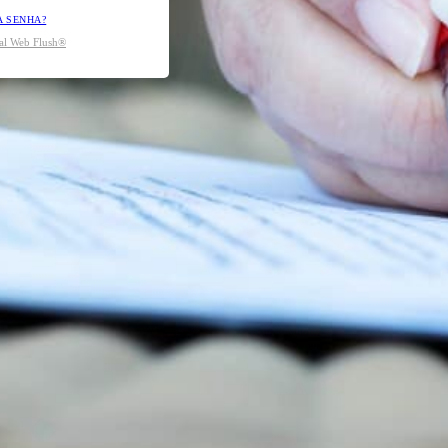
A SENHA?
tal Web Flush®