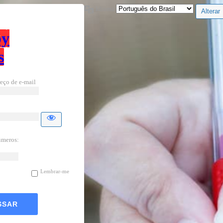
Idioma
by
s
eço de e-mail
úmeros:
Lembrar-me