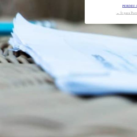
PERDEU 
← Ir para Por