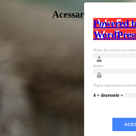
Acessar
Powered 
WordPres
Nome de usuário ou ender
Senha
Digite uma resposta em n
4 + dezessete =