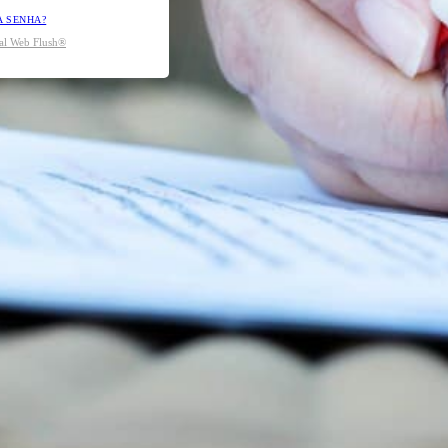
A SENHA?
tal Web Flush®