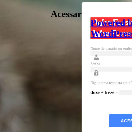
Acessar
Powered 
WordPres
Nome de usuário ou ender
Senha
Digite uma resposta em n
doze + treze =