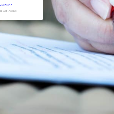
A SENHA?
tal Web Flush®