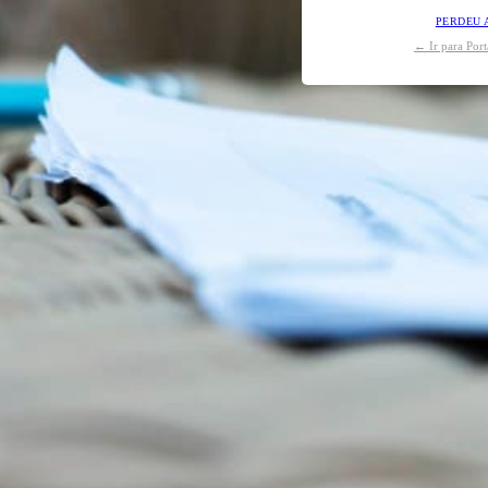
PERDEU 
← Ir para Por