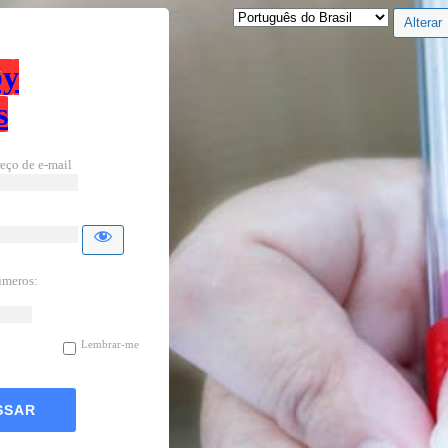
Idioma
by
s
eço de e-mail
úmeros:
Lembrar-me