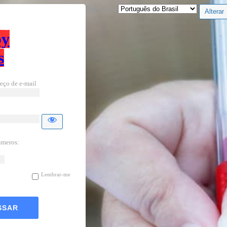
Idioma
by
s
eço de e-mail
úmeros:
Lembrar-me