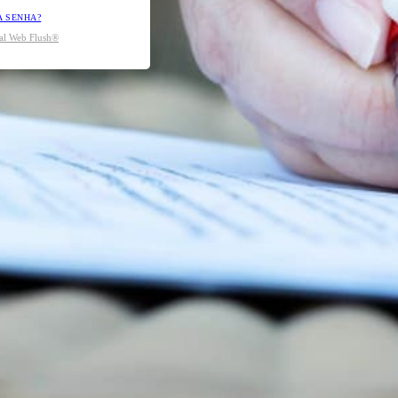
A SENHA?
tal Web Flush®