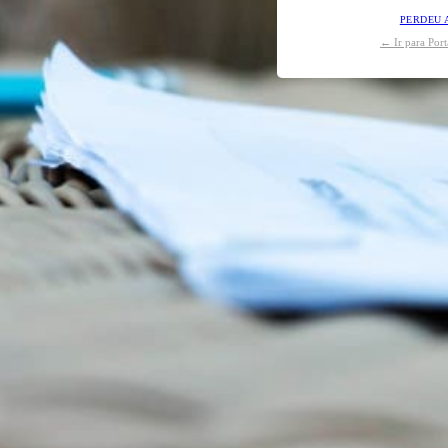
PERDEU 
← Ir para Por