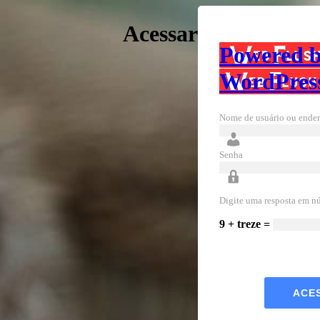
Acessar
Powered 
WordPres
Nome de usuário ou ender
Senha
Digite uma resposta em n
9 + treze =