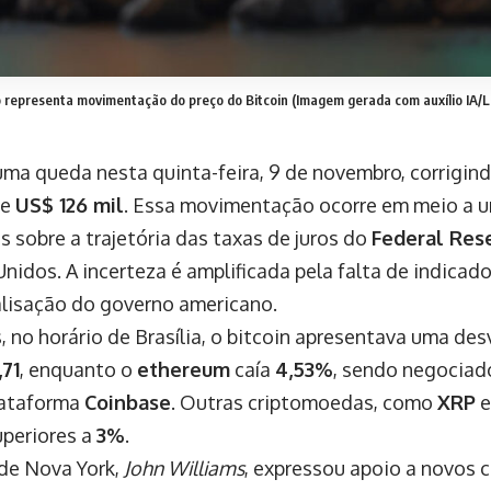
 representa movimentação do preço do Bitcoin (Imagem gerada com auxílio IA/L
ma queda nesta quinta-feira, 9 de novembro, corrigin
de
US$ 126 mil
. Essa movimentação ocorre em meio a 
is sobre a trajetória das taxas de juros do
Federal Res
nidos. A incerteza é amplificada pela falta de indica
alisação do governo americano.
s, no horário de Brasília, o bitcoin apresentava uma de
,71
, enquanto o
ethereum
caía
4,53%
, sendo negociad
lataforma
Coinbase
. Outras criptomoedas, como
XRP
uperiores a
3%
.
de Nova York,
John Williams
, expressou apoio a novos 