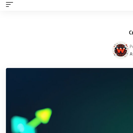
C
P
A