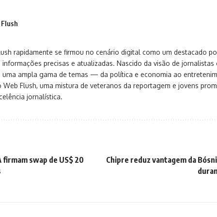
 Flush
sh rapidamente se firmou no cenário digital como um destacado port
 informações precisas e atualizadas. Nascido da visão de jornalistas 
ça uma ampla gama de temas — da política e economia ao entreteni
o Web Flush, uma mistura de veteranos da reportagem e jovens pro
elência jornalística.
A firmam swap de US$ 20
Chipre reduz vantagem da Bósni
s
duran