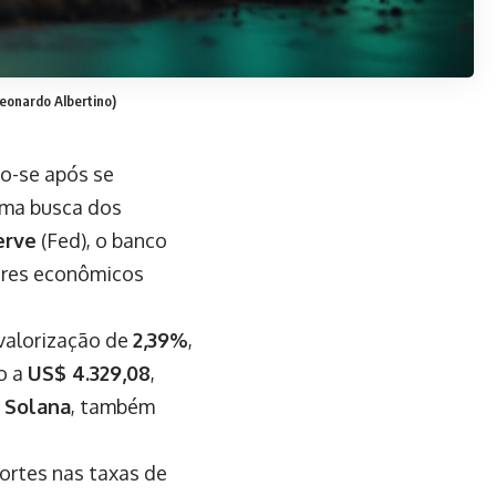
eonardo Albertino)
do-se após se
uma busca dos
erve
(Fed), o banco
dores econômicos
svalorização de
2,39%
,
o a
US$ 4.329,08
,
e
Solana
, também
cortes nas taxas de