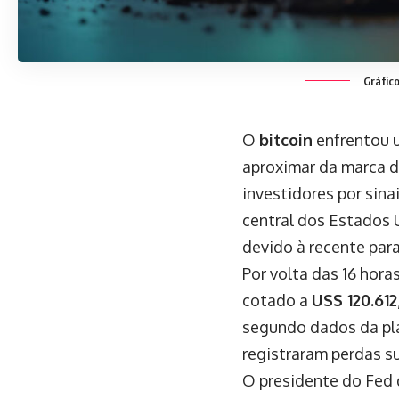
Gráfico
O
bitcoin
enfrentou u
aproximar da marca 
investidores por sina
central dos Estados U
devido à recente par
Por volta das 16 hora
cotado a
US$ 120.612
segundo dados da p
registraram perdas s
O presidente do Fed 