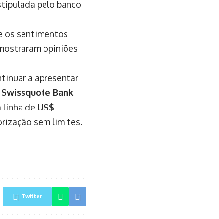
tipulada pelo banco
te os sentimentos
 mostraram opiniões
ntinuar a apresentar
O
Swissquote Bank
 linha de
US$
orização sem limites.
Twitter