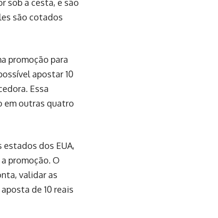
 sob a cesta, e são
les são cotados
uma promoção para
possível apostar 10
ncedora. Essa
o em outras quatro
ns estados dos EUA,
a a promoção. O
nta, validar as
aposta de 10 reais