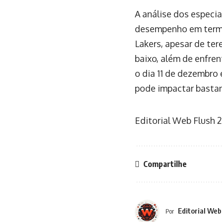
A análise dos especi
desempenho em termos
Lakers, apesar de ter
baixo, além de enfre
o dia 11 de dezembro
pode impactar bastan
Editorial Web Flush
2
Compartilhe
Editorial Web
Por