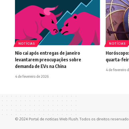
NOTÍCIAS
NOTÍCIAS
Nio cai após entregas de janeiro
Horóscopo:
levantarem preocupações sobre
quarta-feir
demanda de EVs na China
4 de fevereiro 
4 de fevereiro de 2026
© 2024 Portal de notícias Web Flush. Todos os direitos reservad