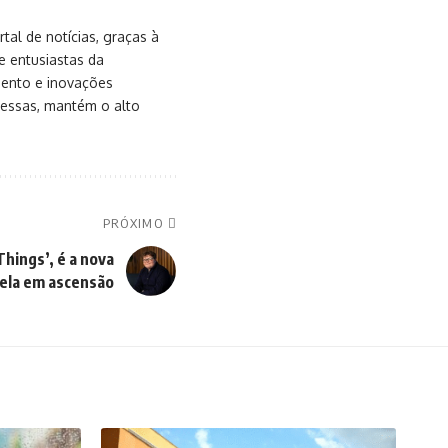
al de notícias, graças à
e entusiastas da
mento e inovações
messas, mantém o alto
PRÓXIMO
Things’, é a nova
ela em ascensão