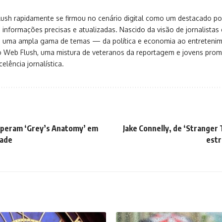
sh rapidamente se firmou no cenário digital como um destacado port
 informações precisas e atualizadas. Nascido da visão de jornalistas 
ça uma ampla gama de temas — da política e economia ao entreteni
o Web Flush, uma mistura de veteranos da reportagem e jovens pro
elência jornalística.
peram ‘Grey’s Anatomy’ em
Jake Connelly, de ‘Stranger 
dade
estr