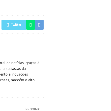
Twitter
al de notícias, graças à
e entusiastas da
mento e inovações
messas, mantém o alto
PRÓXIMO