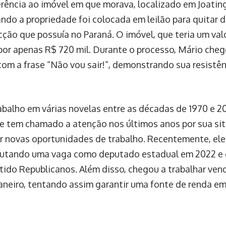
rência ao imóvel em que morava, localizado em Joatinga
ndo a propriedade foi colocada em leilão para quitar d
cção que possuía no Paraná. O imóvel, que teria um va
por apenas R$ 720 mil. Durante o processo, Mário cheg
com a frase “Não vou sair!”, demonstrando sua resistên
abalho em várias novelas entre as décadas de 1970 e 
 e tem chamado a atenção nos últimos anos por sua sit
or novas oportunidades de trabalho. Recentemente, ele
isputando uma vaga como deputado estadual em 2022 e
tido Republicanos. Além disso, chegou a trabalhar ve
Janeiro, tentando assim garantir uma fonte de renda e