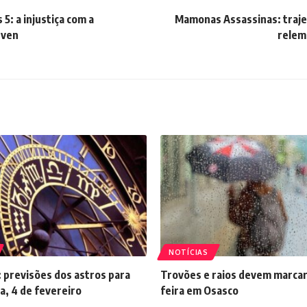
5: a injustiça com a
Mamonas Assassinas: traje
even
relem
NOTÍCIAS
 previsões dos astros para
Trovões e raios devem marcar
a, 4 de fevereiro
feira em Osasco