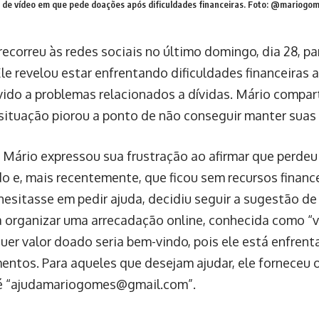
de vídeo em que pede doações após dificuldades financeiras.
Foto: @mariogome
correu às redes sociais no último domingo, dia 28, pa
le revelou estar enfrentando dificuldades financeiras 
ido a problemas relacionados a dívidas. Mário compar
 situação piorou a ponto de não conseguir manter suas
 Mário expressou sua frustração ao afirmar que perdeu
o e, mais recentemente, que ficou sem recursos finance
hesitasse em pedir ajuda, decidiu seguir a sugestão d
 organizar uma arrecadação online, conhecida como “v
er valor doado seria bem-vindo, pois ele está enfrent
mentos. Para aqueles que desejam ajudar, ele forneceu 
e é “ajudamariogomes@gmail.com”.