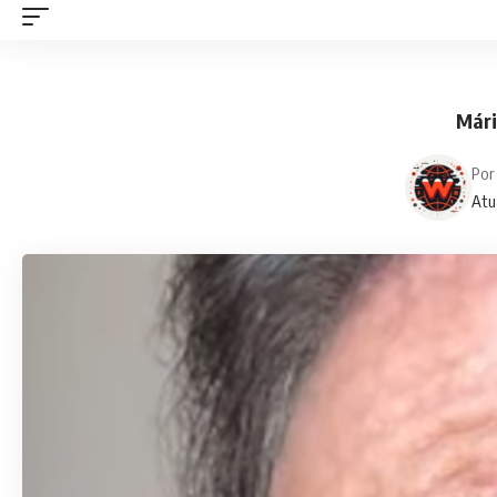
Mári
Por
Atu