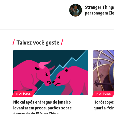
Stranger Things 
personagem El
Talvez você goste
NOTÍCIAS
NOTÍCIAS
Nio cai após entregas de janeiro
Horóscopo:
levantarem preocupações sobre
quarta-feir
demanda de EVs na China