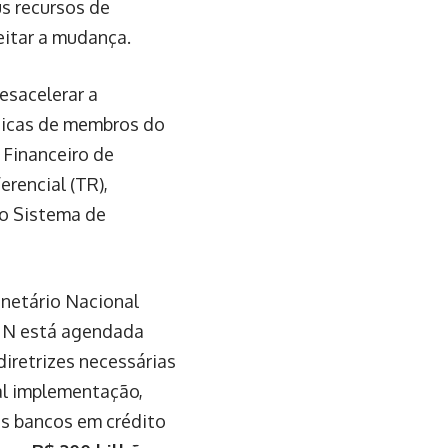
s recursos de
eitar a mudança.
esacelerar a
íticas de membros do
 Financeiro de
rencial (TR),
no Sistema de
netário Nacional
CMN está agendada
diretrizes necessárias
al implementação,
os bancos em crédito