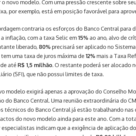
r o novo modelo. Com uma pressão crescente sobre seu
ixa, por exemplo, está em posição favorável para aprov
ordagem contraria os esforços do Banco Central para d
a inflação, com a taxa Selic em
15%
ao ano, alvo de cr
tante liberado,
80%
precisará ser aplicado no Sistema
e tem uma taxa de juros máxima de
12%
mais a Taxa Refe
 de até
R$ 1,5 milhão
. O restante poderá ser alocado 
ário (SFI), que não possui limites de taxa.
vo modelo exigirá apenas a aprovação do Conselho Mo
ão do Banco Central. Uma reunião extraordinária do 
s técnicos do Banco Central já estão trabalhando nas 
pactos do novo modelo ainda para este ano. Com a tot
r especialistas indicam que a exigência de aplicação d