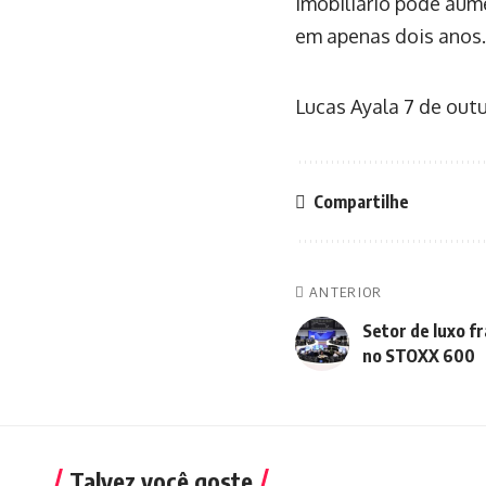
imobiliário pode aum
em apenas dois anos.
Lucas Ayala
7 de out
Compartilhe
ANTERIOR
Setor de luxo f
no STOXX 600
Talvez você goste