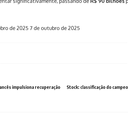
entar significativamente, passando de
R$ 90 bilhões
p
ubro de 2025
7 de outubro de 2025
rancês impulsiona recuperação
Stock: classificação do campe