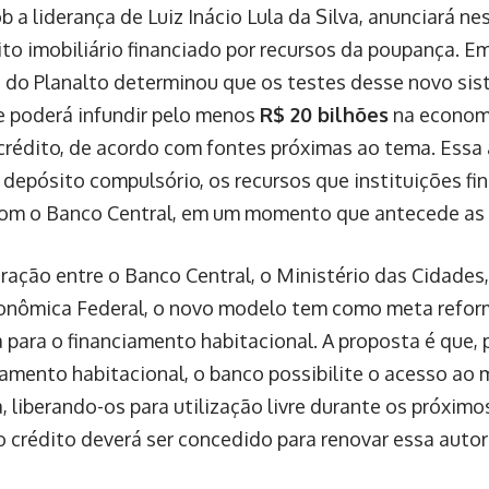
b a liderança de Luiz Inácio Lula da Silva, anunciará ne
to imobiliário financiado por recursos da poupança. E
o do Planalto determinou que os testes desse novo sis
e poderá infundir pelo menos
R$ 20 bilhões
na economi
 crédito, de acordo com fontes próximas ao tema. Essa 
 depósito compulsório, os recursos que instituições fi
com o Banco Central, em um momento que antecede as 
ação entre o Banco Central, o Ministério das Cidades,
onômica Federal, o novo modelo tem como meta refor
para o financiamento habitacional. A proposta é que, 
amento habitacional, o banco possibilite o acesso a
 liberando-os para utilização livre durante os próximo
o crédito deverá ser concedido para renovar essa autor