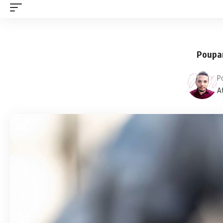
Poupan
P
At