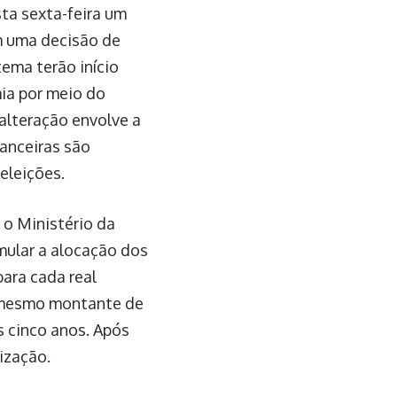
sta sexta-feira um
m uma decisão de
tema terão início
a por meio do
alteração envolve a
nanceiras são
eleições.
 o Ministério da
mular a alocação dos
para cada real
o mesmo montante de
s cinco anos. Após
ização.