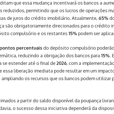
editam que essa mudança incentivará os bancos a aume
s reduzidos, permitindo que os lucros de operações ma
as de juros do crédito imobiliário. Atualmente,
65%
do
a são obrigatoriamente direcionados para o crédito im
ito compulsório e os restantes
15%
podem ser aplica
 pontos percentuais
do depósito compulsório poderão 
emática, reduzindo a obrigação dos bancos para
15%
.
 se estender até o final de
2026
, com a implementaçã
e essa liberação imediata pode resultar em um impacto
 ampliando os recursos que os bancos podem utilizar 
imados a partir do saldo disponível da poupança livra
davia, o sucesso dessa iniciativa dependerá da disposi