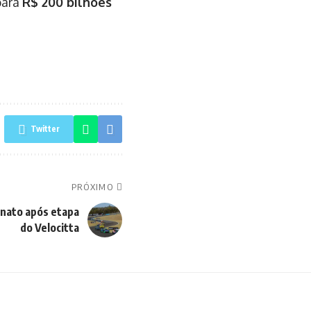
ara
R$ 200 bilhões
Twitter
PRÓXIMO
onato após etapa
do Velocitta