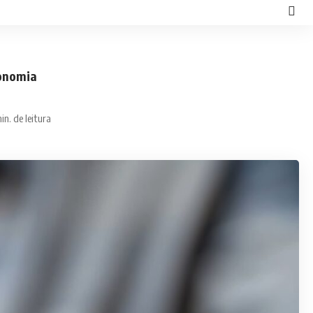
conomia
in. de leitura