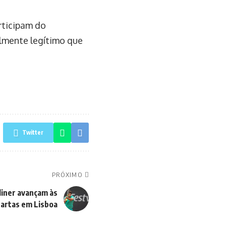
rticipam do
almente legítimo que
Twitter
PRÓXIMO
liner avançam às
artas em Lisboa