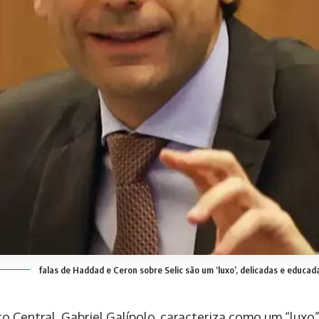
falas de Haddad e Ceron sobre Selic são um ‘luxo’, delicadas e educad
 Central, Gabriel Galípolo, caracteriza como um “luxo