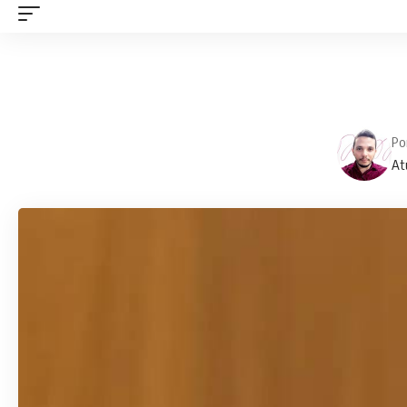
Po
At