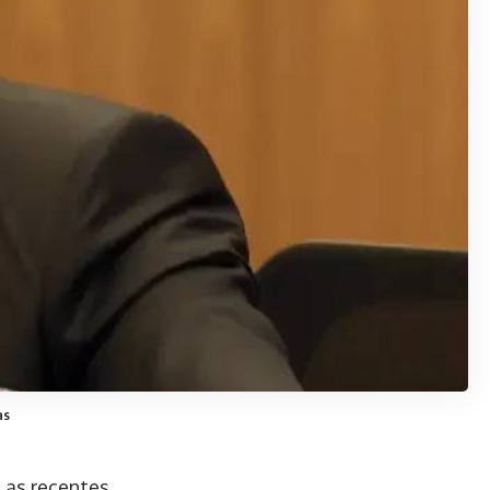
as
” as recentes