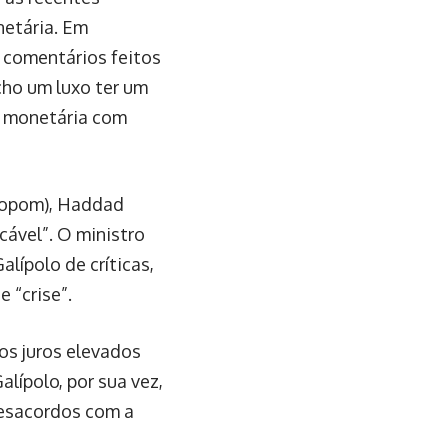
netária. Em
e comentários feitos
cho um luxo ter um
a monetária com
(Copom), Haddad
cável”. O ministro
lípolo de críticas,
 “crise”.
os juros elevados
lípolo, por sua vez,
desacordos com a