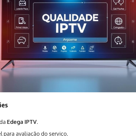
ões
 da
Edega IPTV
.
l para avaliação do serviço.