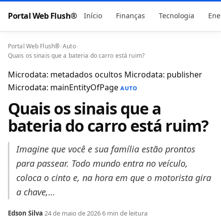
Portal Web Flush®
Início
Finanças
Tecnologia
Ene
Portal Web Flush®
›
Auto
›
Quais os sinais que a bateria do carro está ruim?
Microdata: metadados ocultos
Microdata: publisher
Microdata: mainEntityOfPage
AUTO
Quais os sinais que a
bateria do carro está ruim?
Imagine que você e sua família estão prontos
para passear. Todo mundo entra no veículo,
coloca o cinto e, na hora em que o motorista gira
a chave,…
Edson Silva
·
24 de maio de 2026
·
6 min de leitura