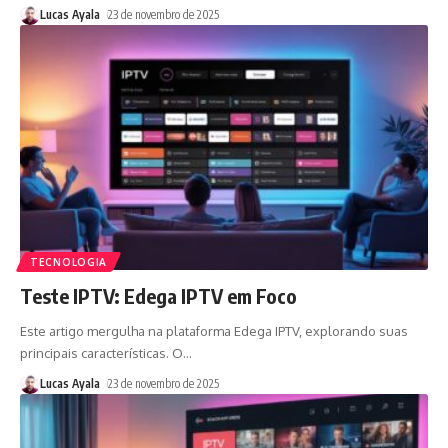
Lucas Ayala
23 de novembro de 2025
TECNOLOGIA
Teste IPTV: Edega IPTV em Foco
Este artigo mergulha na plataforma Edega IPTV, explorando suas
principais características. O
…
Lucas Ayala
23 de novembro de 2025