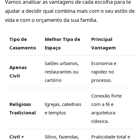
Vamos analisar as vantagens de cada escolha para te
ajudar a decidir qual combina mais com o seu estilo de
vida e com o orçamento da sua família.
Tipo de
Melhor Tipo de
Principal
Casamento
Espaço
Vantagem
Salões urbanos,
Economia e
Apenas
restaurantes ou
rapidez no
Civil
cartório
processo.
Conexão forte
Religioso
Igrejas, catedrais
com a fé e
Tradicional
e templos
arquitetura
clássica.
Civil +
Sítios, fazendas,
Praticidade total e