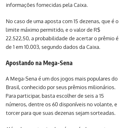
informações fornecidas pela Caixa.
No caso de uma aposta com 15 dezenas, que é o
limite máximo permitido, e o valor de R$
22.522,50, a probabilidade de acertar o prêmio é
de 1 em 10.003, segundo dados da Caixa.
Apostando na Mega-Sena
A Mega-Sena é um dos jogos mais populares do
Brasil, conhecido por seus prêmios milionários.
Para participar, basta escolher de seis a 15
números, dentre os 60 disponíveis no volante, e
torcer para que suas dezenas sejam sorteadas.