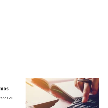
imos
rados ou