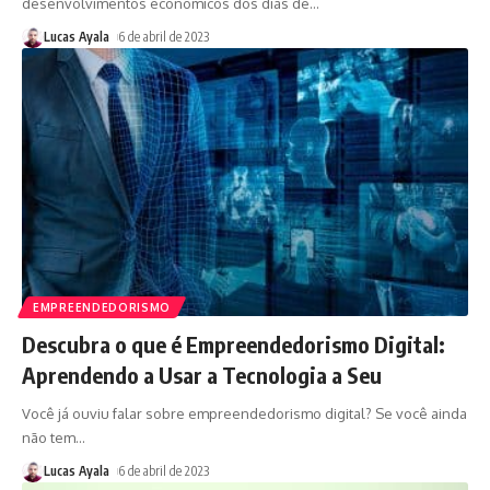
desenvolvimentos econômicos dos dias de
…
Lucas Ayala
6 de abril de 2023
EMPREENDEDORISMO
Descubra o que é Empreendedorismo Digital:
Aprendendo a Usar a Tecnologia a Seu
Você já ouviu falar sobre empreendedorismo digital? Se você ainda
não tem
…
Lucas Ayala
6 de abril de 2023