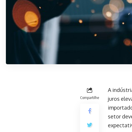
A indústri
Compartilhe
juros ele
importado
setor dev
expectativ