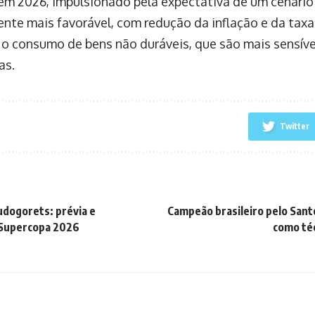
 em 2026, impulsionado pela expectativa de um cenári
nte mais favorável, com redução da inflação e da taxa 
r o consumo de bens não duráveis, que são mais sensíve
as.
Twitter
Ludogorets: prévia e
Campeão brasileiro pelo San
 Supercopa 2026
como téc