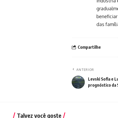
indústria
gradualme
beneficia
das famíli
Compartilhe
ANTERIOR
Levski Sofia e 
prognóstico da
Talvez você goste