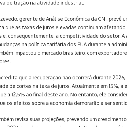
iva de tração na atividade industrial.
zevedo, gerente de Análise Econômica da CNI, prevê u
ca que as taxas de juros elevadas continuam afetando
is e, consequentemente, a competitividade do setor. A 
mudanças na política tarifária dos EUA durante a admi
mbém impactou o mercado brasileiro, com exportador
ores.
credita que a recuperação não ocorrerá durante 2026
dade de cortes na taxa de juros. Atualmente em 15%, a 
gue a 12,5% ao final deste ano. No entanto, ele conside
que os efeitos sobre a economia demorarão a ser senti
ambém revisa suas projeções, prevendo um crescimento 