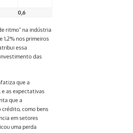
0,6
e ritmo” na indústria
 1,2% nos primeiros
tribui essa
o investimento das
fatiza que a
l e as expectativas
nta que a
o crédito, como bens
ência em setores
dicou uma perda