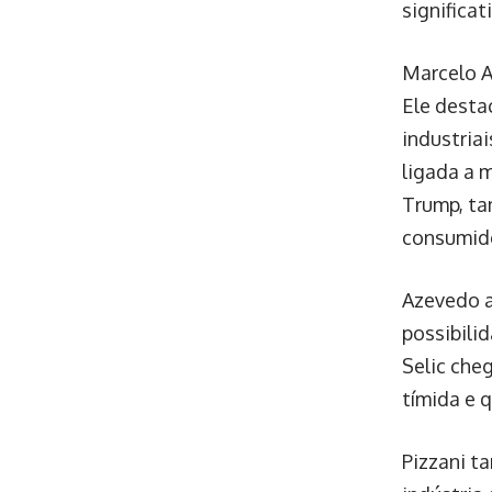
significat
Marcelo A
Ele desta
industria
ligada a 
Trump, ta
consumid
Azevedo a
possibili
Selic che
tímida e 
Pizzani t