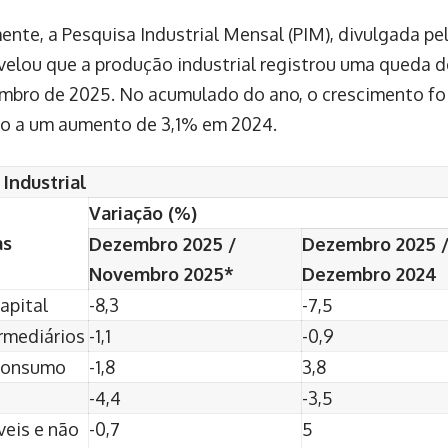
nte, a Pesquisa Industrial Mensal (PIM), divulgada pel
revelou que a produção industrial registrou uma queda
mbro de 2025. No acumulado do ano, o crescimento fo
o a um aumento de 3,1% em 2024.
Industrial
Variação (%)
as
Dezembro 2025 /
Dezembro 2025 
Novembro 2025*
Dezembro 2024
apital
-8,3
-7,5
rmediários
-1,1
-0,9
Consumo
-1,8
3,8
-4,4
-3,5
eis e não
-0,7
5