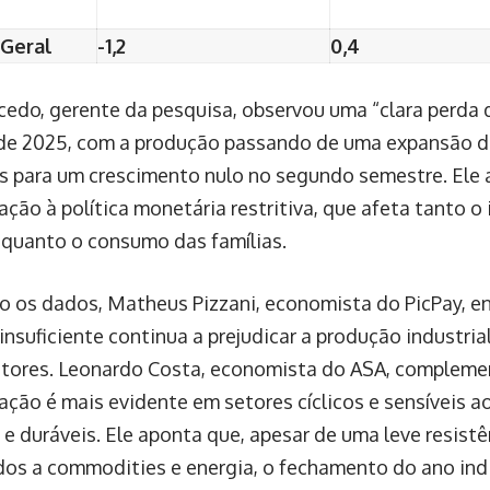
 Geral
-1,2
0,4
edo, gerente da pesquisa, observou uma “clara perda d
de 2025, com a produção passando de uma expansão de
s para um crescimento nulo no segundo semestre. Ele a
ação à política monetária restritiva, que afeta tanto 
quanto o consumo das famílias.
o os dados, Matheus Pizzani, economista do PicPay, en
nsuficiente continua a prejudicar a produção industria
tores. Leonardo Costa, economista do ASA, compleme
ação é mais evidente em setores cíclicos e sensíveis a
l e duráveis. Ele aponta que, apesar de uma leve resist
dos a commodities e energia, o fechamento do ano in