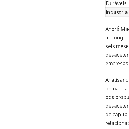
Duráveis
Indústria
André Mac
ao longo 
seis mese
desaceler
empresas 
Analisand
demanda i
dos produ
desaceler
de capita
relaciona