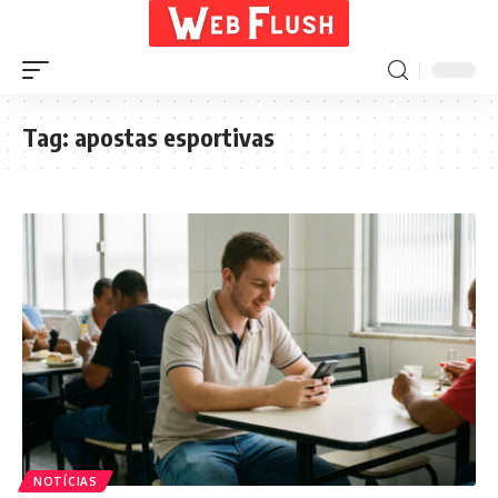
Tag:
apostas esportivas
NOTÍCIAS