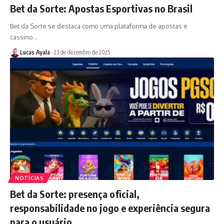
Bet da Sorte: Apostas Esportivas no Brasil
Bet da Sorte se destaca como uma plataforma de apostas e
cassino
…
Lucas Ayala
23 de dezembro de 2025
NOTÍCIAS
Bet da Sorte: presença oficial,
responsabilidade no jogo e experiência segura
para o usuário