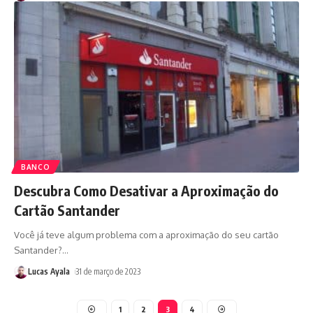
BANCO
Descubra Como Desativar a Aproximação do
Cartão Santander
Você já teve algum problema com a aproximação do seu cartão
Santander?
…
Lucas Ayala
31 de março de 2023
1
2
3
4