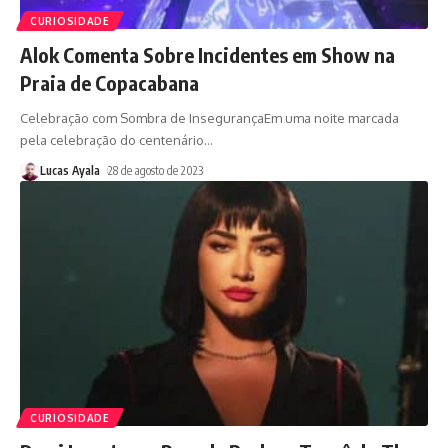
CURIOSIDADE
Alok Comenta Sobre Incidentes em Show na
Praia de Copacabana
Celebração com Sombra de InsegurançaEm uma noite marcada
pela celebração do centenário
…
Lucas Ayala
28 de agosto de 2023
CURIOSIDADE