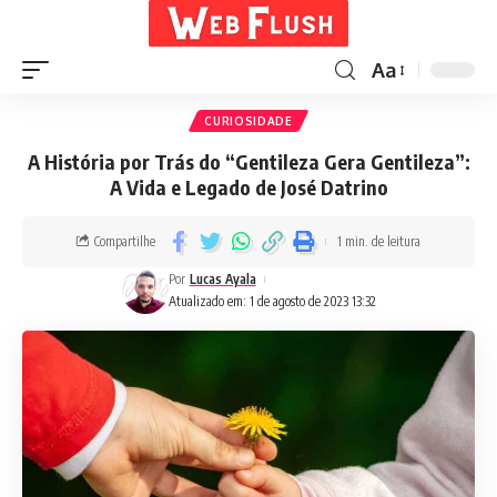
Aa
CURIOSIDADE
A História por Trás do “Gentileza Gera Gentileza”:
A Vida e Legado de José Datrino
Compartilhe
1 min. de leitura
Por
Lucas Ayala
Atualizado em: 1 de agosto de 2023 13:32