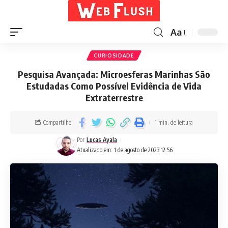
Aa
CURIOSIDADE
Pesquisa Avançada: Microesferas Marinhas São
Estudadas Como Possível Evidência de Vida
Extraterrestre
Compartilhe
1 min. de leitura
Por
Lucas Ayala
Atualizado em: 1 de agosto de 2023 12:56