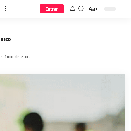
Aa
Entrar
desco
1 min. de leitura