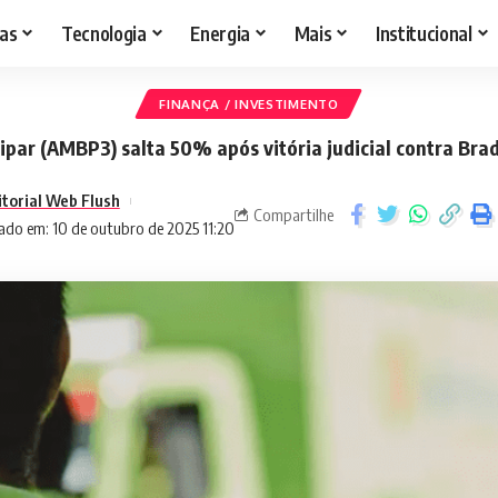
as
Tecnologia
Energia
Mais
Institucional
FINANÇA / INVESTIMENTO
par (AMBP3) salta 50% após vitória judicial contra Bra
itorial Web Flush
Compartilhe
ado em: 10 de outubro de 2025 11:20