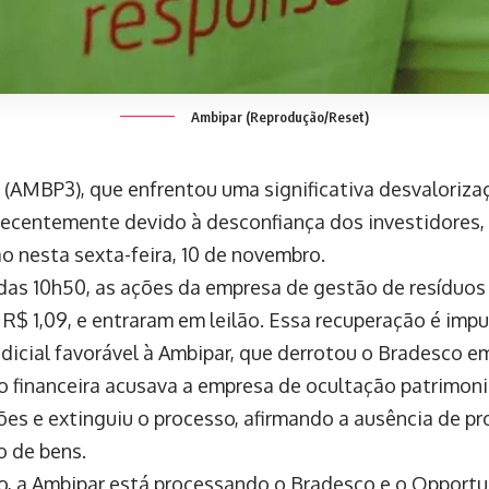
Ambipar (Reprodução/Reset)
 (AMBP3), que enfrentou uma significativa desvaloriza
ecentemente devido à desconfiança dos investidores,
ão nesta sexta-feira, 10 de novembro.
 das 10h50, as ações da empresa de gestão de resíduos
 R$ 1,09, e entraram em leilão. Essa recuperação é imp
udicial favorável à Ambipar, que derrotou o Bradesco 
o financeira acusava a empresa de ocultação patrimonia
ões e extinguiu o processo, afirmando a ausência de p
o de bens.
o, a Ambipar está processando o Bradesco e o Opportun