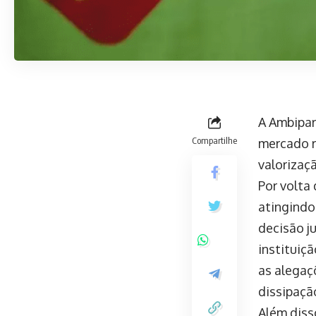
A Ambipar
Compartilhe
mercado r
valorizaç
Por volta
atingindo
decisão j
instituiçã
as alegaç
dissipaçã
Além diss