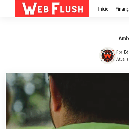
Início
Finanç
Ambi
Por
Ed
Atualiz