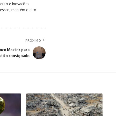
mento e inovações
messas, mantém o alto
PRÓXIMO
anco Master para
édito consignado