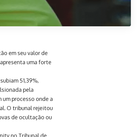
ção em seu valor de
 apresenta uma forte
 subiam 51,39%,
ulsionada pela
em um processo onde a
l. O tribunal rejeitou
rovas de ocultação ou
ity no Tribunal de