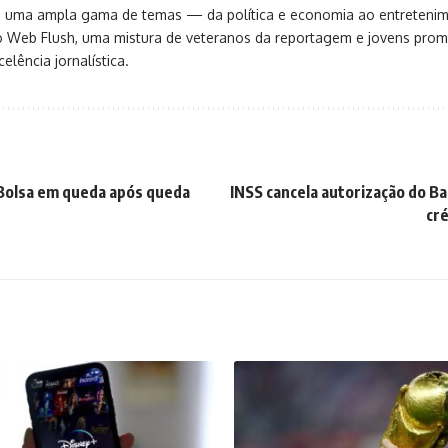
ça uma ampla gama de temas — da política e economia ao entreteni
o Web Flush, uma mistura de veteranos da reportagem e jovens pro
elência jornalística.
 Bolsa em queda após queda
INSS cancela autorização do B
cr