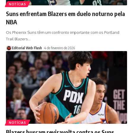
NOTÍCIAS
Suns enfrentam Blazers em duelo noturno pela
NBA
Os Phoenix Suns têm um confronto importante com os Portland
Trail Blazers
…
Editorial Web Flush
4 de fevereiro de 2026
NOTÍCIAS
Blazers buscam reviravolta contra os Suns