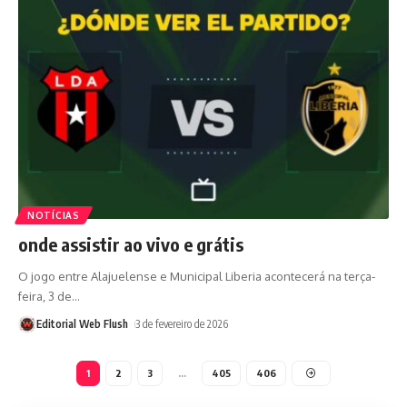
NOTÍCIAS
onde assistir ao vivo e grátis
O jogo entre Alajuelense e Municipal Liberia acontecerá na terça-
feira, 3 de
…
Editorial Web Flush
3 de fevereiro de 2026
1
2
3
…
405
406