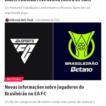
Os Portland Trail Blazers enfrentam os Phoenix Suns em um
importante jogo
…
Editorial Web Flush
4 de fevereiro de 2026
NOTÍCIAS
Novas informações sobre jogadores do
Brasileirão no EA FC
Os fãs do Campeonato Brasileiro estão mais perto de realizar o