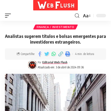
Aa
FINANÇA / INVESTIMENTO
Analistas sugerem títulos e bolsas emergentes para
investidores estrangeiros.
Compartilhe
4 min. de leitura
Por
Editorial Web Flush
Atualizado em: 3 de abril de 2024 09:36