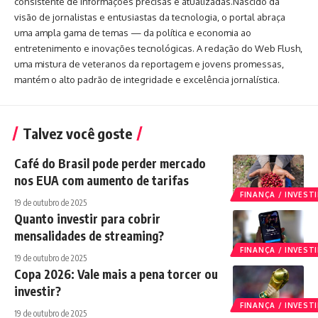
consistente de informações precisas e atualizadas.Nascido da
visão de jornalistas e entusiastas da tecnologia, o portal abraça
uma ampla gama de temas — da política e economia ao
entretenimento e inovações tecnológicas. A redação do Web Flush,
uma mistura de veteranos da reportagem e jovens promessas,
mantém o alto padrão de integridade e excelência jornalística.
Talvez você goste
Café do Brasil pode perder mercado
nos EUA com aumento de tarifas
FINANÇA / INVES
19 de outubro de 2025
Quanto investir para cobrir
mensalidades de streaming?
FINANÇA / INVES
19 de outubro de 2025
Copa 2026: Vale mais a pena torcer ou
investir?
FINANÇA / INVES
19 de outubro de 2025