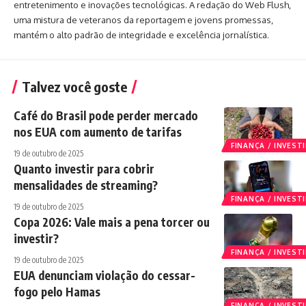
entretenimento e inovações tecnológicas. A redação do Web Flush,
uma mistura de veteranos da reportagem e jovens promessas,
mantém o alto padrão de integridade e excelência jornalística.
Talvez você goste
Café do Brasil pode perder mercado
nos EUA com aumento de tarifas
FINANÇA / INVES
19 de outubro de 2025
Quanto investir para cobrir
mensalidades de streaming?
FINANÇA / INVES
19 de outubro de 2025
Copa 2026: Vale mais a pena torcer ou
investir?
FINANÇA / INVES
19 de outubro de 2025
EUA denunciam violação do cessar-
fogo pelo Hamas
FINANÇA / INVES