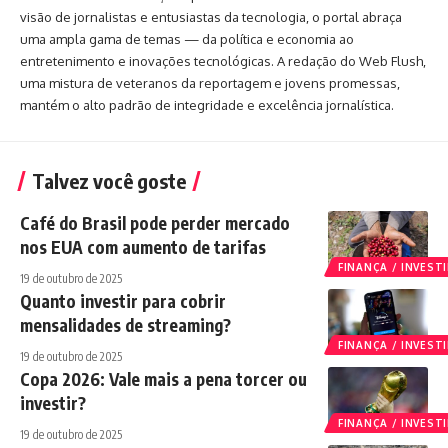
visão de jornalistas e entusiastas da tecnologia, o portal abraça
uma ampla gama de temas — da política e economia ao
entretenimento e inovações tecnológicas. A redação do Web Flush,
uma mistura de veteranos da reportagem e jovens promessas,
mantém o alto padrão de integridade e excelência jornalística.
Talvez você goste
Café do Brasil pode perder mercado
nos EUA com aumento de tarifas
FINANÇA / INVES
19 de outubro de 2025
Quanto investir para cobrir
mensalidades de streaming?
FINANÇA / INVES
19 de outubro de 2025
Copa 2026: Vale mais a pena torcer ou
investir?
FINANÇA / INVES
19 de outubro de 2025