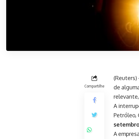
(Reuters)
Compartilhe
de alguma
relevante
A interru
Petróleo,
setembr
A empresa