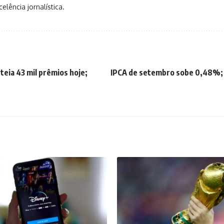
elência jornalística.
teia 43 mil prêmios hoje;
IPCA de setembro sobe 0,48%; 