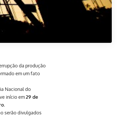
nterrupção da produção
formado em um fato
cia Nacional do
ve início em
29 de
ro
.
ão serão divulgados