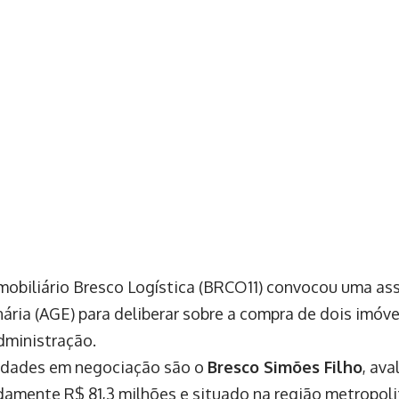
mobiliário Bresco Logística (BRCO11) convocou uma as
nária (AGE) para deliberar sobre a compra de dois imóv
dministração.
edades em negociação são o
Bresco Simões Filho
, av
amente R$ 81,3 milhões e situado na região metropoli