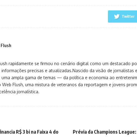
Twitter
 Flush
sh rapidamente se firmou no cenário digital como um destacado port
 informações precisas e atualizadas.Nascido da visão de jornalistas 
ça uma ampla gama de temas — da política e economia ao entreteni
o Web Flush, uma mistura de veteranos da reportagem e jovens pro
elência jornalística.
inancia R$ 3 bi na Faixa 4 do
Prévia da Champions League: