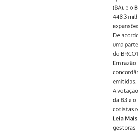
(BA), e o
B
448,3 mil
expansõe
De acordo
uma parte
do BRCO1
Em razão 
concordân
emitidas.
A votação
da B3 e o
cotistas r
Leia Mais
gestoras