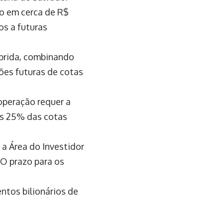
do em cerca de R$
os a futuras
íbrida, combinando
ões futuras de cotas
operação requer a
os 25% das cotas
 a Área do Investidor
 O prazo para os
tos bilionários de