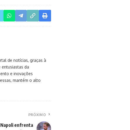
al de notícias, graças à
e entusiastas da
mento e inovações
messas, mantém o alto
PRÓXIMO
 Napoli enfrenta