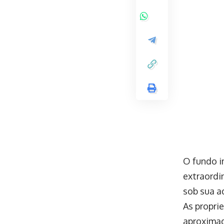
O fundo i
extraordi
sob sua a
As propri
aproximad