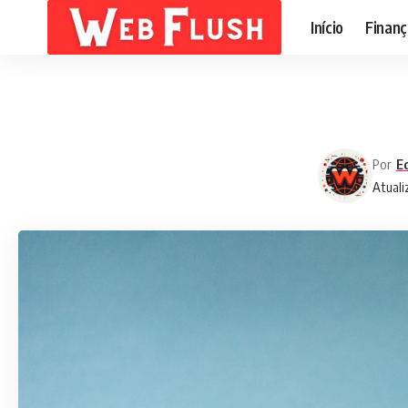
Início
Finanç
Por
Ed
Atuali