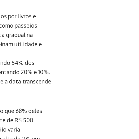
s por livros e
s como passeios
ça gradual na
inam utilidade e
tando 54% dos
sentando 20% e 10%,
e a data transcende
do que 68% deles
ite de R$ 500
io varia
 alta de 11% em