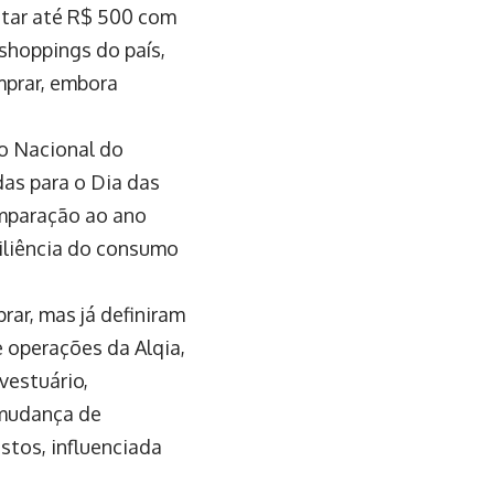
star até R$ 500 com
 shoppings do país,
mprar, embora
o Nacional do
das para o Dia das
omparação ao ano
iliência do consumo
ar, mas já definiram
 operações da Alqia,
vestuário,
 mudança de
tos, influenciada