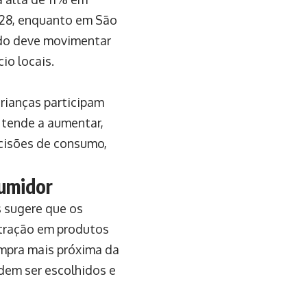
328, enquanto em São
tado deve movimentar
io locais.
rianças participam
 tende a aumentar,
ecisões de consumo,
umidor
 sugere que os
ntração em produtos
ompra mais próxima da
dem ser escolhidos e