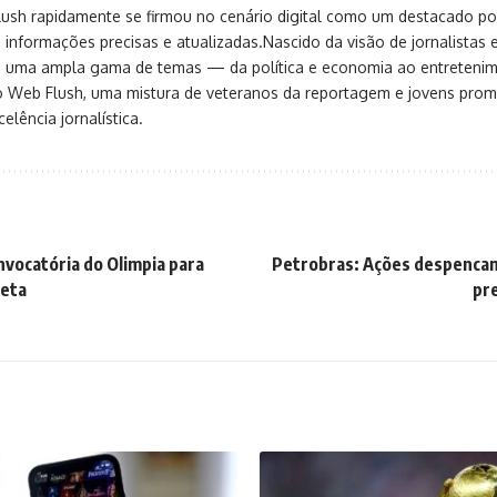
sh rapidamente se firmou no cenário digital como um destacado port
 informações precisas e atualizadas.Nascido da visão de jornalistas 
ça uma ampla gama de temas — da política e economia ao entreteni
o Web Flush, uma mistura de veteranos da reportagem e jovens pro
elência jornalística.
vocatória do Olimpia para
Petrobras: Ações despenca
leta
pr