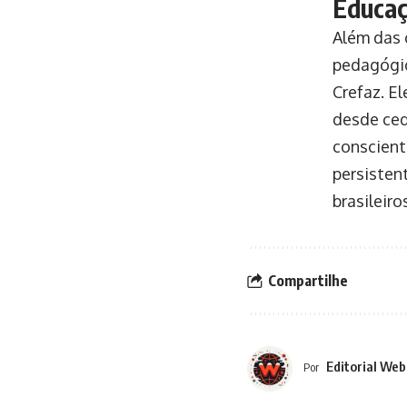
Educaç
Além das 
pedagógic
Crefaz. E
desde ced
conscient
persisten
brasileir
Compartilhe
Editorial Web
Por