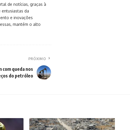
al de notícias, graças à
e entusiastas da
mento e inovações
messas, mantém o alto
PRÓXIMO
m com queda nos
eços do petróleo