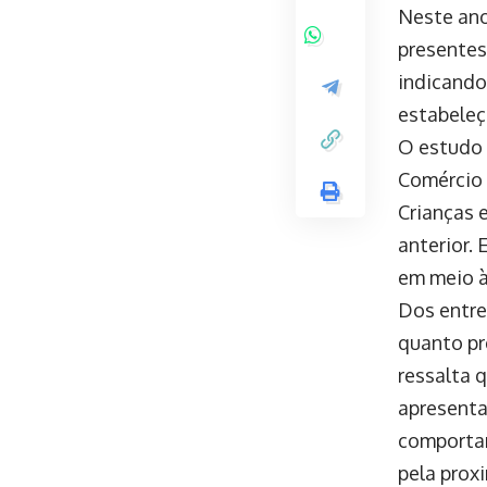
Neste ano
presentes.
indicando
estabeleç
O estudo 
Comércio 
Crianças 
anterior.
em meio à
Dos entre
quanto pr
ressalta 
apresenta
comportam
pela prox