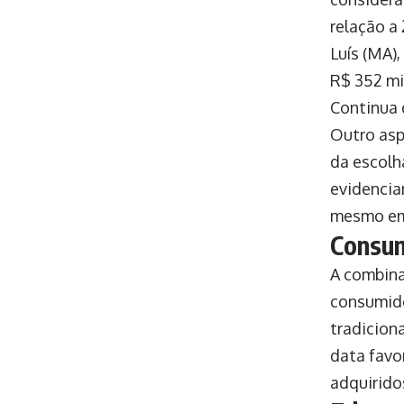
relação a
Luís (MA)
R$ 352 mi
Continua 
Outro asp
da escolh
evidencia
mesmo em
Consum
A combina
consumido
tradicion
data favo
adquirido