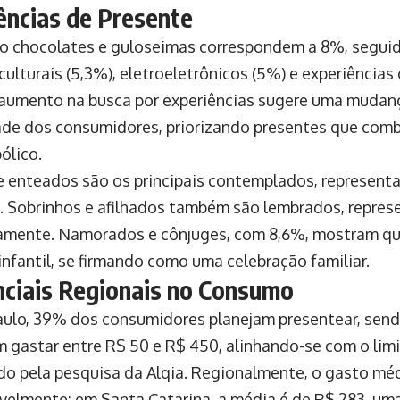
ências de Presente
o chocolates e guloseimas correspondem a 8%, seguido
culturais (5,3%), eletroeletrônicos (5%) e experiência
 aumento na busca por experiências sugere uma mudan
de dos consumidores, priorizando presentes que comb
ólico.
 e enteados são os principais contemplados, represen
. Sobrinhos e afilhados também são lembrados, repre
amente. Namorados e cônjuges, com 8,6%, mostram qu
infantil, se firmando como uma celebração familiar.
nciais Regionais no Consumo
ulo, 39% dos consumidores planejam presentear, sen
 gastar entre R$ 50 e R$ 450, alinhando-se com o lim
ado pela pesquisa da Alqia. Regionalmente, o gasto méd
velmente: em Santa Catarina, a média é de R$ 283, uma