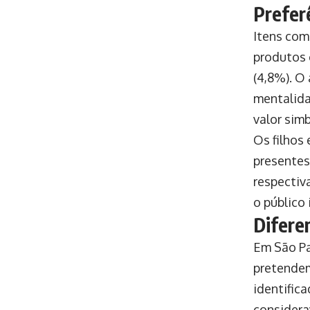
Prefer
Itens com
produtos 
(4,8%). O
mentalida
valor simb
Os filhos
presentes
respectiv
o público 
Difere
Em São Pa
pretendem
identific
considera