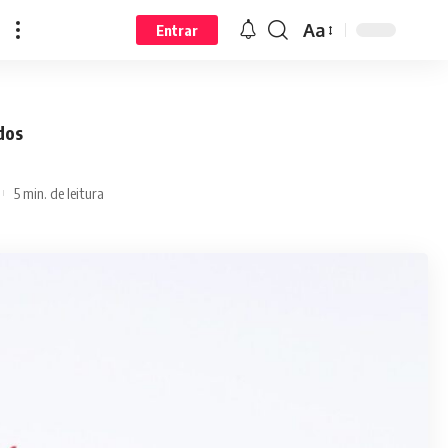
Aa
Entrar
dos
5 min. de leitura