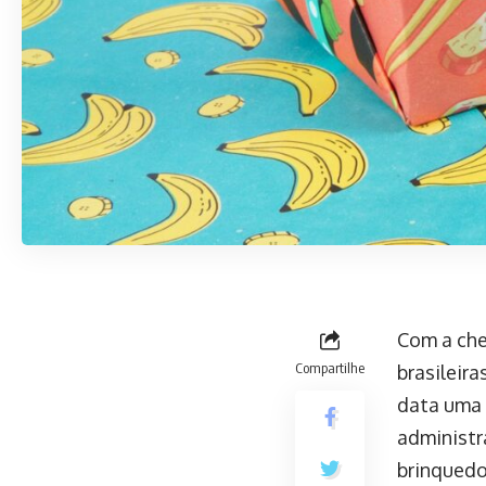
Com a che
Compartilhe
brasileir
data uma 
administr
brinquedo