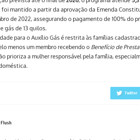
ão prevista até o final de
2026
, o programa atende
5,
 foi mantido a partir da aprovação da Emenda Constitu
bro de 2022, assegurando o pagamento de 100% do p
e gás de 13 quilos.
idade para o Auxílio Gás é restrita às famílias cadastr
pelo menos um membro recebendo o
Benefício de Prest
ção prioriza a mulher responsável pela família, especia
 doméstica.
Twitter
 Flush