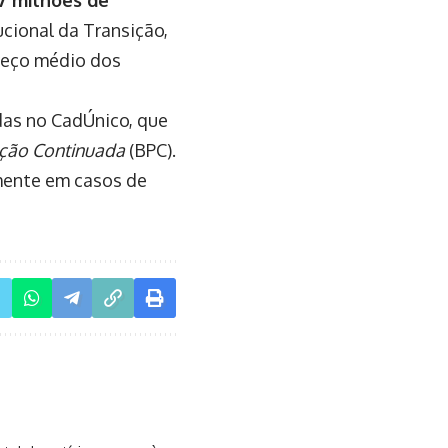
37 milhões de
cional da Transição,
reço médio dos
adas no CadÚnico, que
ação Continuada
(BPC).
lmente em casos de