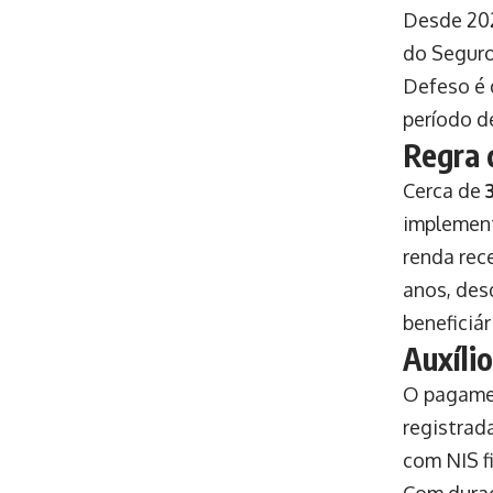
Desde 202
do Seguro
Defeso é 
período d
Regra 
Cerca de
implement
renda rec
anos, des
beneficiá
Auxíli
O pagam
registrad
com NIS f