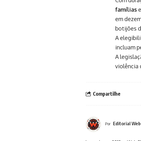
Com duraç
famílias
e
em dezem
botijões d
A elegibil
incluam 
A legisla
violência
Compartilhe
Editorial Web
Por