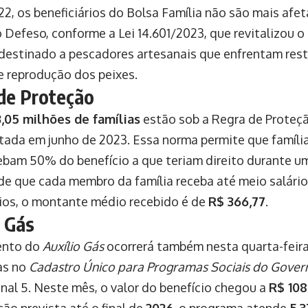
2, os beneficiários do Bolsa Família não são mais afe
 Defeso, conforme a Lei 14.601/2023, que revitalizou 
destinado a pescadores artesanais que enfrentam rest
e reprodução dos peixes.
de Proteção
3,05 milhões de famílias
estão sob a Regra de Proteçã
ada em junho de 2023. Essa norma permite que famíl
ebam 50% do benefício a que teriam direito durante um
de que cada membro da família receba até meio salário
rios, o montante médio recebido é de
R$ 366,77
.
o Gás
ento do
Auxílio Gás
ocorrerá também nesta quarta-feira,
as no
Cadastro Único para Programas Sociais do Gover
inal 5. Neste mês, o valor do benefício chegou a
R$ 108