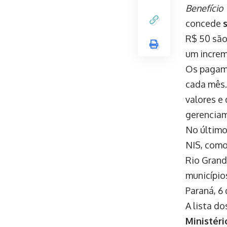
Benefício 
concede
R$ 50 são
um increm
Os pagame
cada mês.
valores e
gerenciam
No último
NIS, como
Rio Grand
município
Paraná, 6
A lista d
Ministéri