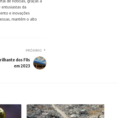
al de notícias, graças à
e entusiastas da
mento e inovações
messas, mantém o alto
PRÓXIMO
ilhante dos FIIs
em 2023