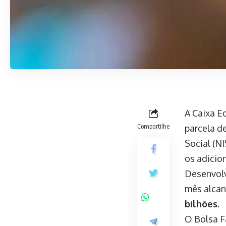
A Caixa E
Compartilhe
parcela de
Social (N
os adicion
Desenvolv
mês alca
bilhões
.
O Bolsa F