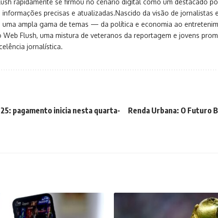
sh rapidamente se firmou no cenário digital como um destacado port
 informações precisas e atualizadas.Nascido da visão de jornalistas 
ça uma ampla gama de temas — da política e economia ao entreteni
o Web Flush, uma mistura de veteranos da reportagem e jovens pro
elência jornalística.
025: pagamento inicia nesta quarta-
Renda Urbana: O Futuro Br