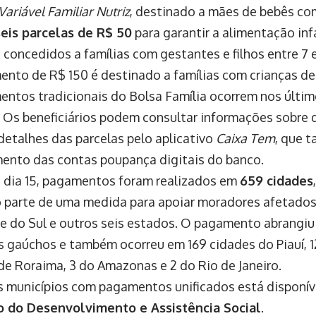
Variável Familiar Nutriz
, destinado a mães de bebês co
seis parcelas de R$ 50
para garantir a alimentação infa
 concedidos a famílias com gestantes e filhos entre 7 
ento de R$ 150 é destinado a famílias com crianças de
ntos tradicionais do Bolsa Família ocorrem nos último
 Os beneficiários podem consultar informações sobre
 detalhes das parcelas pelo aplicativo
Caixa Tem
, que 
ento das contas poupança digitais do banco.
 dia 15, pagamentos foram realizados em
659 cidades
 parte de uma medida para apoiar moradores afetados
e do Sul e outros seis estados. O pagamento abrangiu
s gaúchos e também ocorreu em 169 cidades do Piauí, 12
 de Roraima, 3 do Amazonas e 2 do Rio de Janeiro.
os municípios com pagamentos unificados está disponív
o do Desenvolvimento e Assistência Social
.