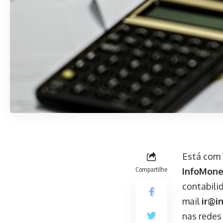
Está com 
Compartilhe
InfoMon
contabilid
mail
ir@i
nas redes