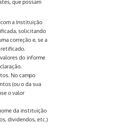
ates, que possam
 com a Instituição
ficada, solicitando
uma correção e, se a
retificado.
 valores do informe
claração.
entos. No campo
ntos (ou o da sua
use o valor
nome da instituição
s, dividendos, etc.)