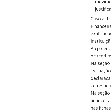
movimen
justific
Caso a di
Financeir
explicaçõ
instituiç
Ao preenc
de rendim
Na seção 
“Situação
declaração
correspon
Na seção 
financeir
nas ficha