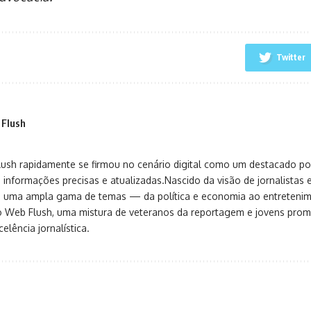
Twitter
 Flush
sh rapidamente se firmou no cenário digital como um destacado port
 informações precisas e atualizadas.Nascido da visão de jornalistas 
ça uma ampla gama de temas — da política e economia ao entreteni
o Web Flush, uma mistura de veteranos da reportagem e jovens pro
elência jornalística.