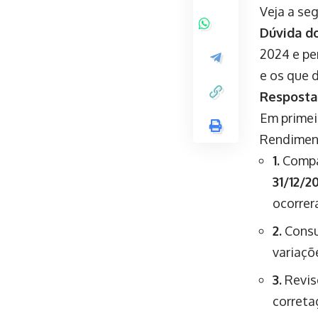
Veja a se
Dúvida do
2024 e pe
e os que 
Resposta,
Em primei
Rendiment
1.
Compar
31/12/2
ocorrer
2.
Consu
variaçõ
3.
Revis
correta