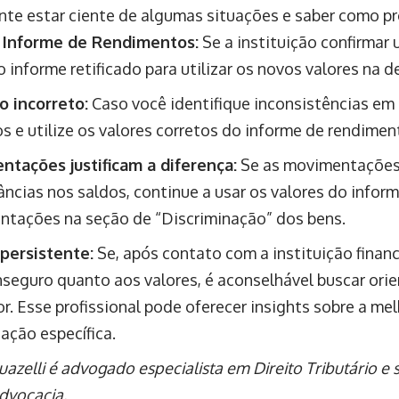
nte estar ciente de algumas situações e saber como pr
o Informe de Rendimentos:
Se a instituição confirmar 
o informe retificado para utilizar os novos valores na d
o incorreto:
Caso você identifique inconsistências em 
-os e utilize os valores corretos do informe de rendime
tações justificam a diferença:
Se as movimentações 
âncias nos saldos, continue a usar os valores do infor
tações na seção de “Discriminação” dos bens.
persistente:
Se, após contato com a instituição financ
inseguro quanto aos valores, é aconselhável buscar or
r. Esse profissional pode oferecer insights sobre a me
uação específica.
uazelli é advogado especialista em Direito Tributário e
Advocacia.