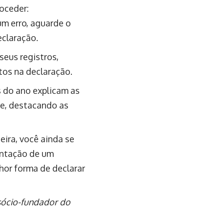
oceder:
um erro, aguarde o
eclaração.
seus registros,
ntos na declaração.
do ano explicam as
me, destacando as
eira, você ainda se
ientação de um
lhor forma de declarar
 sócio-fundador do