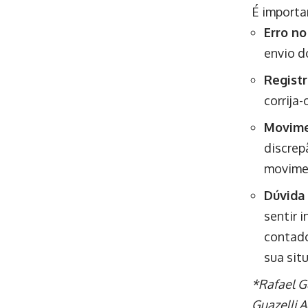
É importa
Erro n
envio d
Registr
corrija
Movimen
discrep
movimen
Dúvida 
sentir 
contado
sua sit
*Rafael G
Guazelli 