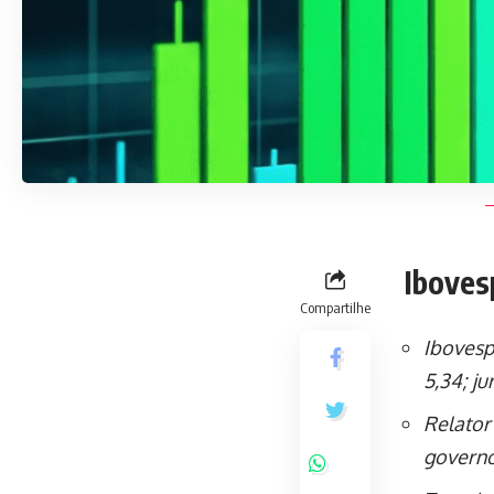
Iboves
Compartilhe
Ibovesp
5,34; ju
Relator
governo