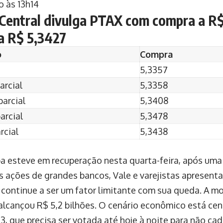
o às 13h14
Central divulga PTAX com compra a R$
a R$ 5,3427
o
Compra
5,3357
arcial
5,3358
arcial
5,3408
arcial
5,3478
rcial
5,3438
a esteve em recuperação nesta quarta-feira, após uma
s ações de grandes bancos, Vale e varejistas apresent
 continue a ser um fator limitante com sua queda. A 
alcançou R$ 5,2 bilhões. O cenário econômico está ce
3, que precisa ser votada até hoje à noite para não cad