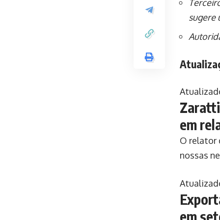
Terceir
sugere 
Autorid
Atualiz
Atualizad
Zaratti
em rel
O relator
nossas ne
Atualizad
Export
em set