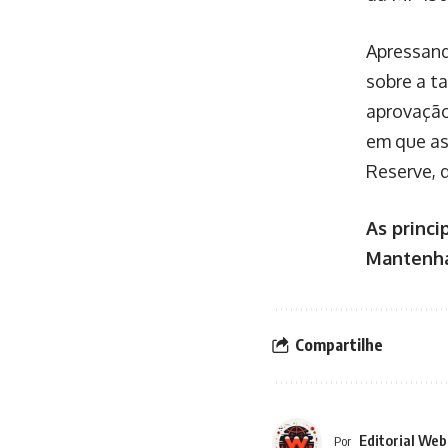
Apressand
sobre a t
aprovação
em que as
Reserve, 
As princi
Mantenha
Compartilhe
Editorial Web
Por