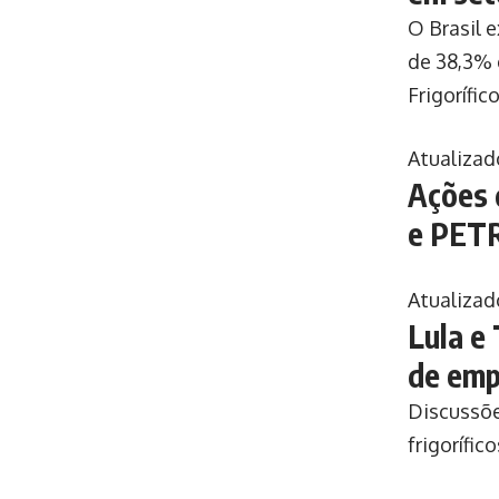
O Brasil 
de 38,3% 
Frigorífi
Atualizad
Ações 
e PET
Atualizad
Lula e
de emp
Discussõe
frigorífic