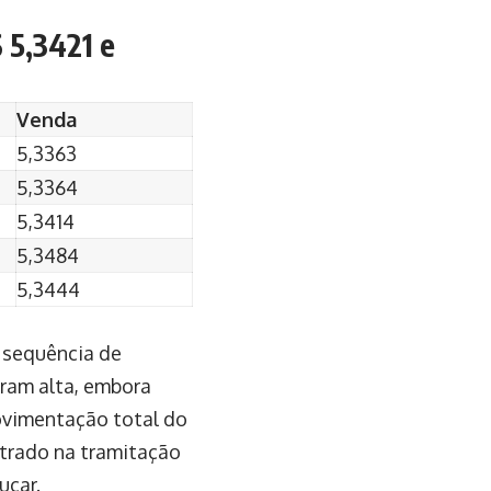
 5,3421 e
Venda
5,3363
5,3364
5,3414
5,3484
5,3444
 sequência de
aram alta, embora
movimentação total do
ntrado na tramitação
ucar.