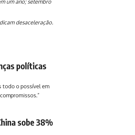
3 em um ano; setembro
dicam desaceleração.
nças políticas
s todo o possível em
 compromissos.”
 China sobe 38%