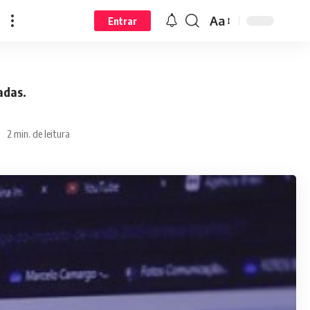
Aa
Entrar
adas.
2 min. de leitura