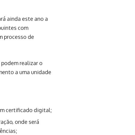
ará ainda este ano a
ibuintes com
um processo de
s podem realizar o
mento a uma unidade
m certificado digital;
ração, onde será
ências;