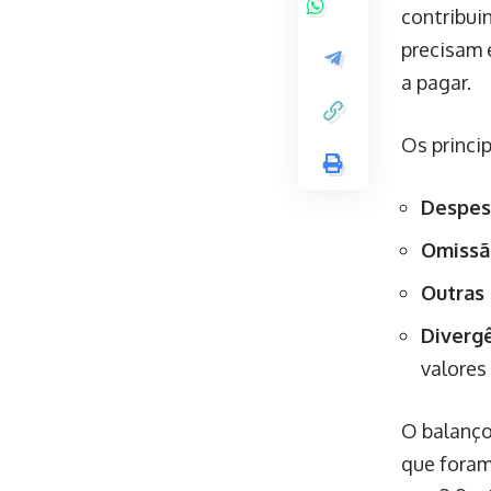
contribui
precisam 
a pagar.
Os princi
Despes
Omissã
Outras
Divergê
valores
O balanço
que foram