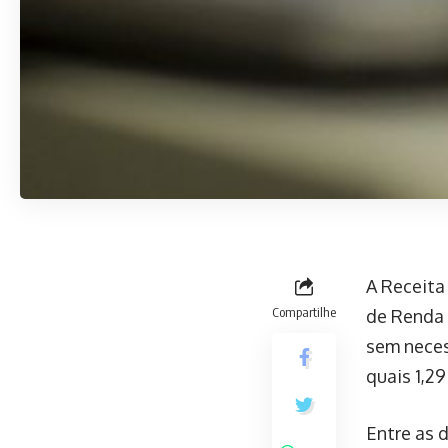
A Receita
Compartilhe
de Renda 
sem neces
quais 1,2
Entre as 