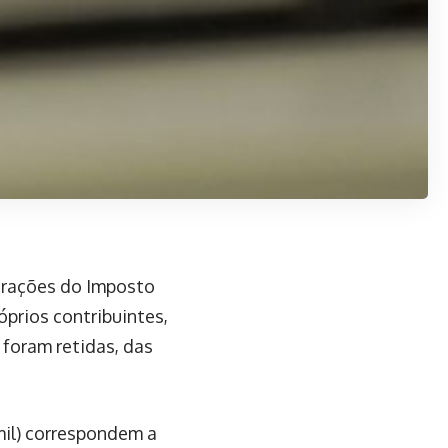
arações do Imposto
óprios contribuintes,
 foram retidas, das
mil) correspondem a