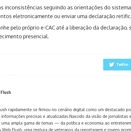
 as inconsistências seguindo as orientações do sistema
tos eletronicamente ou enviar uma declaração retific
he pelo próprio e-CAC até a liberação da declaração,
cimento presencial.
Twitter
 Flush
sh rapidamente se firmou no cenário digital como um destacado port
 informações precisas e atualizadas.Nascido da visão de jornalistas 
ça uma ampla gama de temas — da política e economia ao entreteni
o Web Flush, uma mistura de veteranos da reportagem e jovens pro