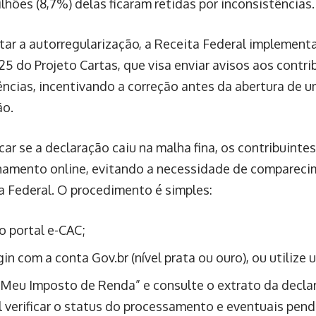
lhões (8,7%) delas ficaram retidas por inconsistências.
litar a autorregularização, a Receita Federal implement
25 do Projeto Cartas, que visa enviar avisos aos contr
ências, incentivando a correção antes da abertura de 
ão.
icar se a declaração caiu na malha fina, os contribuinte
mento online, evitando a necessidade de compareci
a Federal. O procedimento é simples:
o portal e-CAC;
in com a conta Gov.br (nível prata ou ouro), ou utilize u
“Meu Imposto de Renda” e consulte o extrato da decla
l verificar o status do processamento e eventuais pend