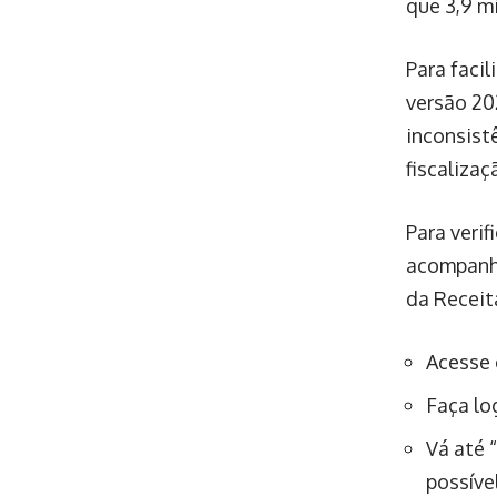
que 3,9 mi
Para faci
versão 20
inconsist
fiscalizaç
Para verif
acompanha
da Receit
Acesse 
Faça log
Vá até 
possíve