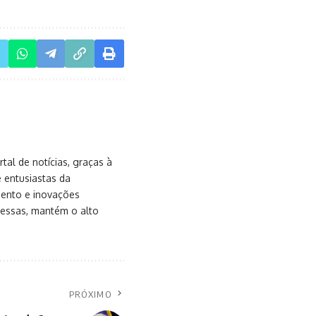
al de notícias, graças à
e entusiastas da
mento e inovações
messas, mantém o alto
PRÓXIMO