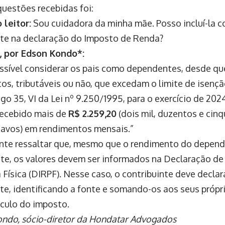
uestões recebidas foi:
 leitor:
Sou cuidadora da minha mãe. Posso incluí-la 
e na declaração do Imposto de Renda?
, por Edson Kondo*:
ossível considerar os pais como dependentes, desde q
os, tributáveis ou não, que excedam o limite de isenç
igo 35, VI da Lei nº 9.250/1995, para o exercício de 20
recebido mais de
R$ 2.259,20
(dois mil, duzentos e cinq
tavos) em rendimentos mensais.”
nte ressaltar que, mesmo que o rendimento do depend
ite, os valores devem ser informados na Declaração d
 Física (DIRPF). Nesse caso, o contribuinte deve decla
e, identificando a fonte e somando-os aos seus própr
lculo do imposto.
ndo, sócio-diretor da Hondatar Advogados