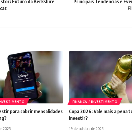
estor: Futuro da Berkshire
Principais Tendências e Ev
icaz
F
 INVESTIMENTO
FINANÇA / INVESTIMENTO
stir para cobrir mensalidades
Copa 2026: Vale mais a pena t
ng?
investir?
de 2025
19 de outubro de 2025