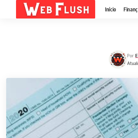
Início
Finanç
Por
E
Atual