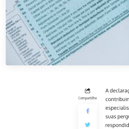
A declara
Compartilhe
contribuin
especiali
suas perg
respondida