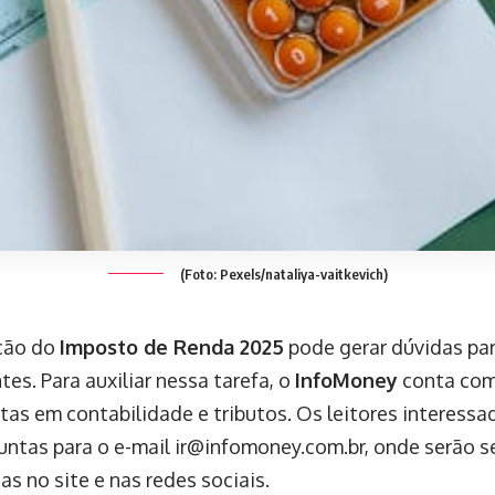
(Foto: Pexels/nataliya-vaitkevich)
ção do
Imposto de Renda 2025
pode gerar dúvidas pa
tes. Para auxiliar nessa tarefa, o
InfoMoney
conta com
stas em contabilidade e tributos. Os leitores interess
untas para o e-mail
ir@infomoney.com.br
, onde serão s
s no site e nas redes sociais.