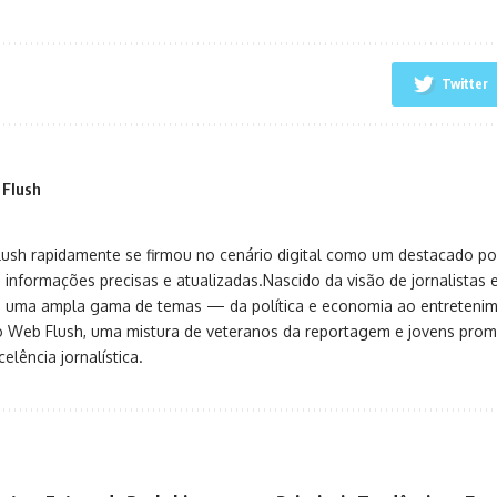
Twitter
 Flush
sh rapidamente se firmou no cenário digital como um destacado port
 informações precisas e atualizadas.Nascido da visão de jornalistas 
ça uma ampla gama de temas — da política e economia ao entreteni
o Web Flush, uma mistura de veteranos da reportagem e jovens pro
elência jornalística.