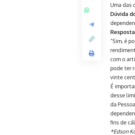
Uma das q
Dúvida do
dependent
Resposta
“Sim, é p
rendiment
com o art
pode ter 
vinte cen
É importa
desse lim
da Pessoa
dependent
fins de cá
*Edson Ko