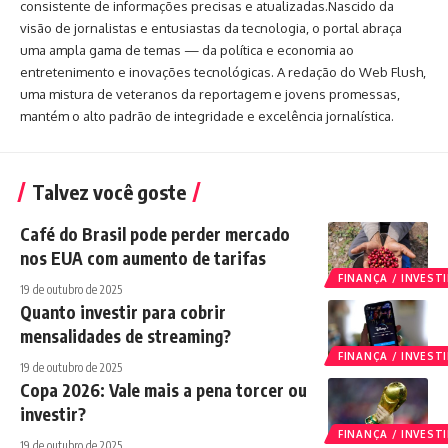
consistente de informações precisas e atualizadas.Nascido da
visão de jornalistas e entusiastas da tecnologia, o portal abraça
uma ampla gama de temas — da política e economia ao
entretenimento e inovações tecnológicas. A redação do Web Flush,
uma mistura de veteranos da reportagem e jovens promessas,
mantém o alto padrão de integridade e excelência jornalística.
Talvez você goste
Café do Brasil pode perder mercado
nos EUA com aumento de tarifas
FINANÇA / INVES
19 de outubro de 2025
Quanto investir para cobrir
mensalidades de streaming?
FINANÇA / INVES
19 de outubro de 2025
Copa 2026: Vale mais a pena torcer ou
investir?
FINANÇA / INVES
19 de outubro de 2025