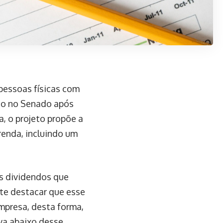
 pessoas físicas com
ão no Senado após
, o projeto propõe a
 renda, incluindo um
os dividendos que
te destacar que esse
mpresa, desta forma,
iva abaixo desse