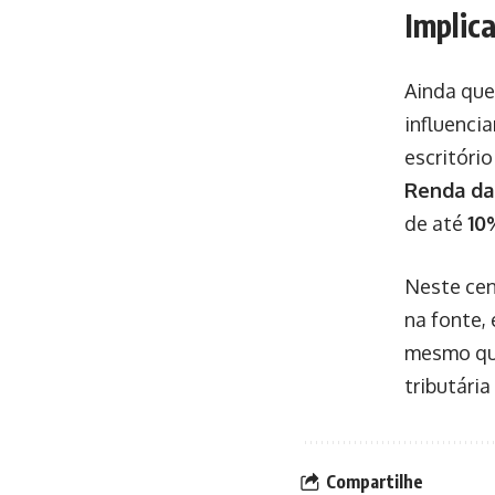
Implic
Ainda que
influenci
escritório
Renda da
de até
10
Neste cen
na fonte,
mesmo que
tributári
Compartilhe