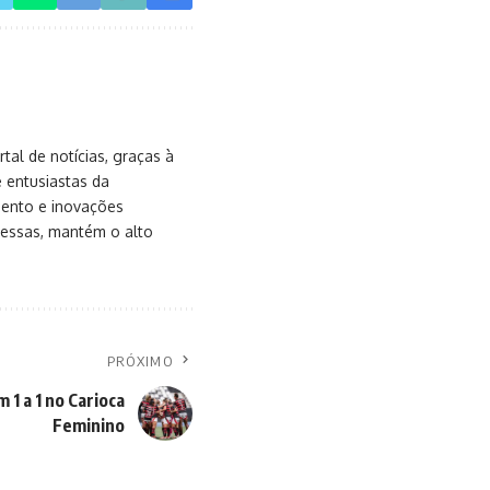
al de notícias, graças à
e entusiastas da
mento e inovações
messas, mantém o alto
PRÓXIMO
1 a 1 no Carioca
Feminino