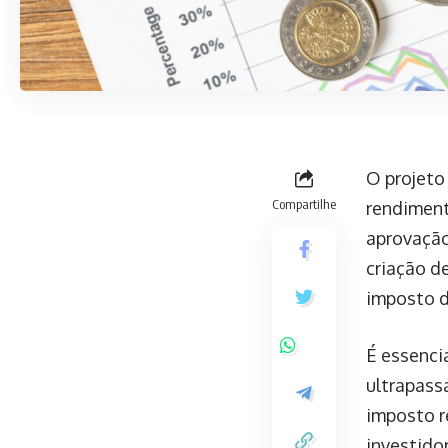
O projeto
Compartilhe
rendimen
aprovação
criação de
imposto 
É essenci
ultrapas
imposto r
investido