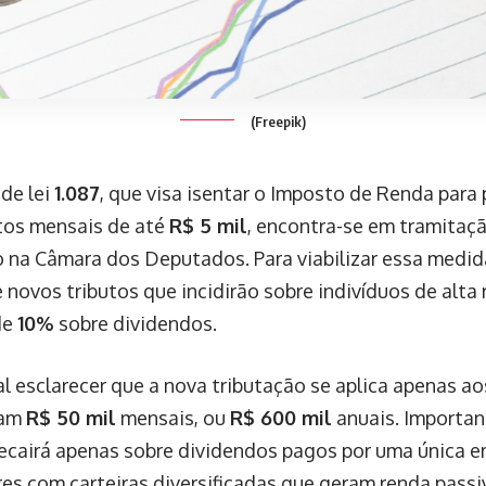
(Freepik)
 de lei
1.087
, que visa isentar o Imposto de Renda para
tos mensais de até
R$ 5 mil
, encontra-se em tramitaç
 na Câmara dos Deputados. Para viabilizar essa medida
 novos tributos que incidirão sobre indivíduos de alta
de
10%
sobre dividendos.
al esclarecer que a nova tributação se aplica apenas a
sam
R$ 50 mil
mensais, ou
R$ 600 mil
anuais. Importan
ecairá apenas sobre dividendos pagos por uma única e
res com carteiras diversificadas que geram renda pass