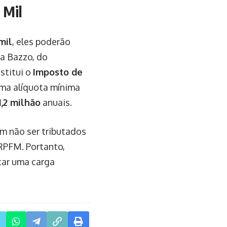
 Mil
mil
, eles poderão
a Bazzo, do
stitui o
Imposto de
uma alíquota mínima
1,2 milhão
anuais.
 não ser tributados
IRPFM. Portanto,
tar uma carga