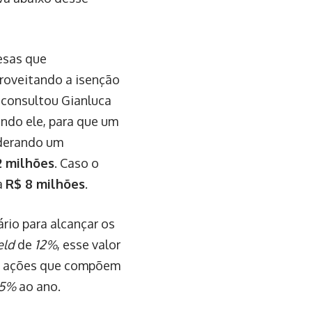
esas que
roveitando a isenção
consultou Gianluca
undo ele, para que um
derando um
2 milhões
. Caso o
a
R$ 8 milhões
.
rio para alcançar os
eld
de
12%
, esse valor
as ações que compõem
15%
ao ano.