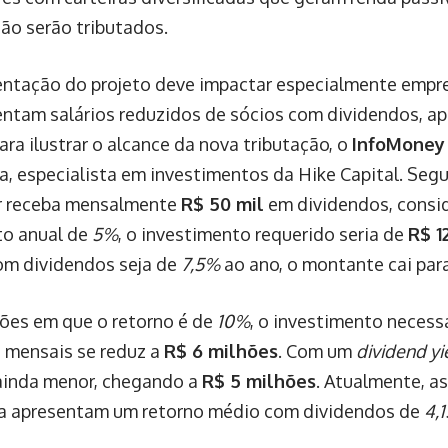
ão serão tributados.
ntação do projeto deve impactar especialmente empr
tam salários reduzidos de sócios com dividendos, ap
ara ilustrar o alcance da nova tributação, o
InfoMoney
a, especialista em investimentos da Hike Capital. Seg
r receba mensalmente
R$ 50 mil
em dividendos, consi
to anual de
5%
, o investimento requerido seria de
R$ 1
om dividendos seja de
7,5%
ao ano, o montante cai par
ões em que o retorno é de
10%
, o investimento necessá
l
mensais se reduz a
R$ 6 milhões
. Com um
dividend yi
ainda menor, chegando a
R$ 5 milhões
. Atualmente, 
a apresentam um retorno médio com dividendos de
4,