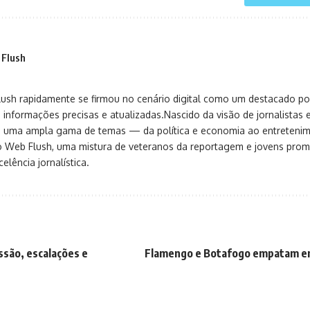
 Flush
sh rapidamente se firmou no cenário digital como um destacado port
 informações precisas e atualizadas.Nascido da visão de jornalistas 
ça uma ampla gama de temas — da política e economia ao entreteni
o Web Flush, uma mistura de veteranos da reportagem e jovens pro
elência jornalística.
ssão, escalações e
Flamengo e Botafogo empatam em 