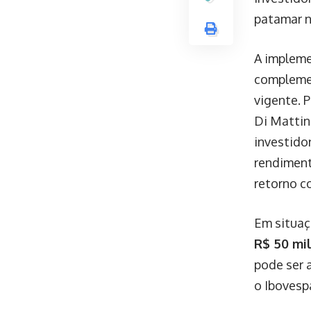
patamar n
A impleme
complemen
vigente. P
Di Mattin
investido
rendimen
retorno c
Em situaç
R$ 50 mi
pode ser 
o Ibovesp