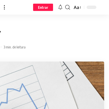
Aa
Entrar
?
3 min. de leitura