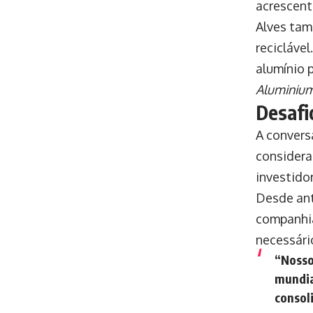
acrescent
Alves tam
recicláve
alumínio 
Aluminium 
Desafi
A convers
considera
investidor
Desde ant
companhia
necessário
“Nosso
mundia
consol