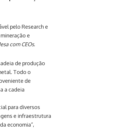
vel pelo Research e
e mineração e
Mesa com CEOs
.
cadeia de produção
metal. Todo o
roveniente de
a a cadeia
ial para diversos
agens e infraestrutura
 da economia”,