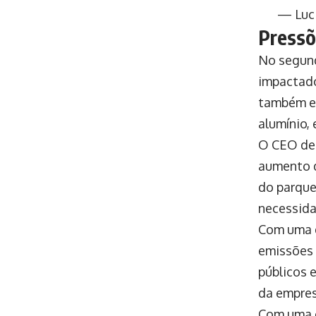
— Luci
Pressõ
No segund
impactado
também en
alumínio,
O CEO del
aumento d
do parque
necessida
Com uma d
emissões 
públicos 
da empres
Com uma o