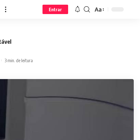
Aa
Entrar
tável
3 min. de leitura