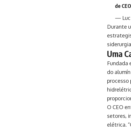
de CEO
— Luci
Durante u
estrategi
siderurgi
Uma Ca
Fundada e
do alumín
processo 
hidrelétr
proporcio
O CEO enf
setores, i
elétrica.