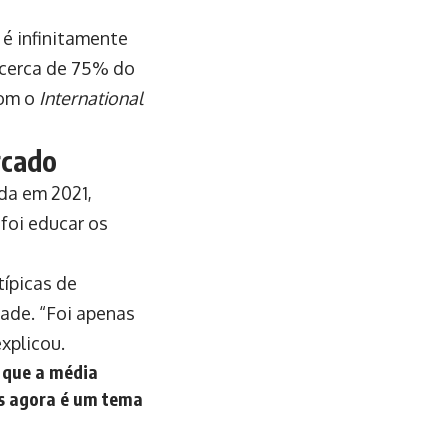
é infinitamente
e cerca de 75% do
com o
International
rcado
da em 2021,
 foi educar os
típicas de
ade. “Foi apenas
xplicou.
 que a média
as agora é um tema