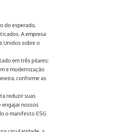
xo do esperado,
aticados. A empresa
s Unidos sobre o
ado em três pilares:
gem e modernização
aneira, conforme as
a reduzir suas
e engajar nossos
ndo o manifesto ESG
na circularidade, a