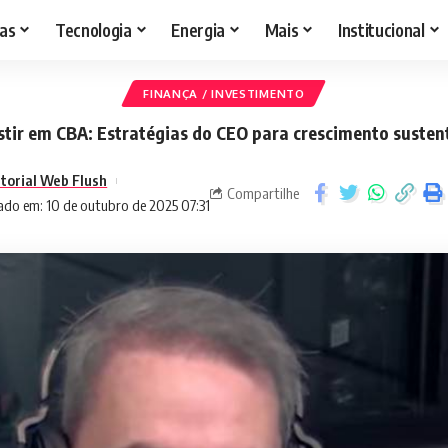
as
Tecnologia
Energia
Mais
Institucional
FINANÇA / INVESTIMENTO
stir em CBA: Estratégias do CEO para crescimento susten
itorial Web Flush
Compartilhe
ado em: 10 de outubro de 2025 07:31