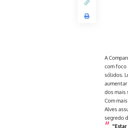
A Companh
com foco 
sólidos. 
aumentar 
dos mais 
Com mais 
Alves ass
segredo d
“Estar