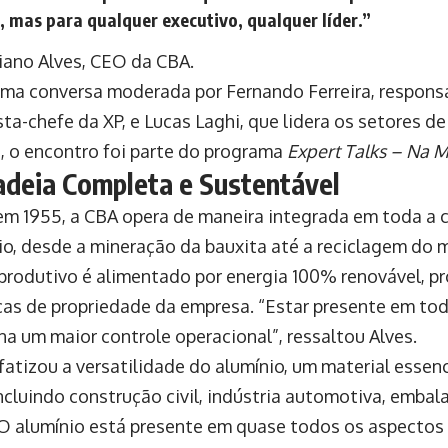
, mas para qualquer executivo, qualquer líder.”
ano Alves, CEO da CBA.
ma conversa moderada por Fernando Ferreira, responsá
sta-chefe da XP, e Lucas Laghi, que lidera os setores d
a, o encontro foi parte do programa
Expert Talks – Na 
deia Completa e Sustentável
m 1955, a CBA opera de maneira integrada em toda a 
io, desde a mineração da bauxita até a reciclagem do 
produtivo é alimentado por energia 100% renovável, p
icas de propriedade da empresa. “Estar presente em tod
na um maior controle operacional”, ressaltou Alves.
atizou a versatilidade do alumínio, um material essenc
ncluindo construção civil, indústria automotiva, embal
 “O alumínio está presente em quase todos os aspectos