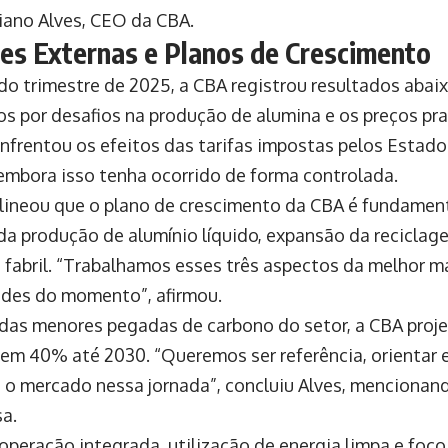
ano Alves, CEO da CBA.
es Externas e Planos de Crescimento
o trimestre de 2025, a CBA registrou resultados abai
s por desafios na produção de alumina e os preços pr
frentou os efeitos das tarifas impostas pelos Estado
 embora isso tenha ocorrido de forma controlada.
ineou que o plano de crescimento da CBA é fundament
a produção de alumínio líquido, expansão da recicla
 fabril. “Trabalhamos esses três aspectos da melhor m
des do momento”, afirmou.
as menores pegadas de carbono do setor, a CBA projet
em 40% até 2030. “Queremos ser referência, orientar 
e o mercado nessa jornada”, concluiu Alves, menciona
a.
peração integrada, utilização de energia limpa e foco 