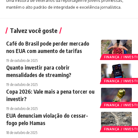
uma mistura de veteranos da reportagem e jovens promessas,
mantém o alto padrão de integridade e excelência jornalística.
Talvez você goste
Café do Brasil pode perder mercado
nos EUA com aumento de tarifas
FINANÇA / INVES
19 de outubro de 2025
Quanto investir para cobrir
mensalidades de streaming?
FINANÇA / INVES
19 de outubro de 2025
Copa 2026: Vale mais a pena torcer ou
investir?
FINANÇA / INVES
19 de outubro de 2025
EUA denunciam violação do cessar-
fogo pelo Hamas
FINANÇA / INVES
18 de outubro de 2025