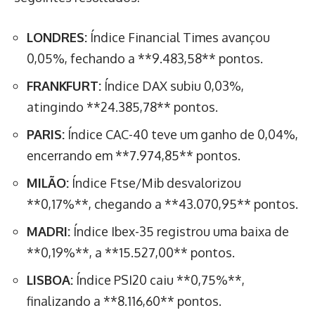
LONDRES:
Índice Financial Times avançou
0,05%, fechando a **9.483,58** pontos.
FRANKFURT:
Índice DAX subiu 0,03%,
atingindo **24.385,78** pontos.
PARIS:
Índice CAC-40 teve um ganho de 0,04%,
encerrando em **7.974,85** pontos.
MILÃO:
Índice Ftse/Mib desvalorizou
**0,17%**, chegando a **43.070,95** pontos.
MADRI:
Índice Ibex-35 registrou uma baixa de
**0,19%**, a **15.527,00** pontos.
LISBOA:
Índice PSI20 caiu **0,75%**,
finalizando a **8.116,60** pontos.