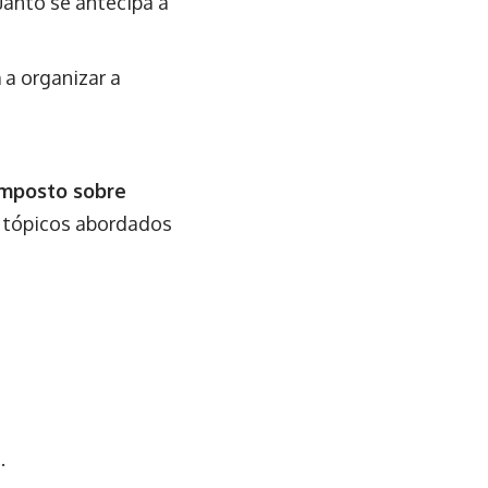
uanto se antecipa a
 a organizar a
imposto sobre
s tópicos abordados
.