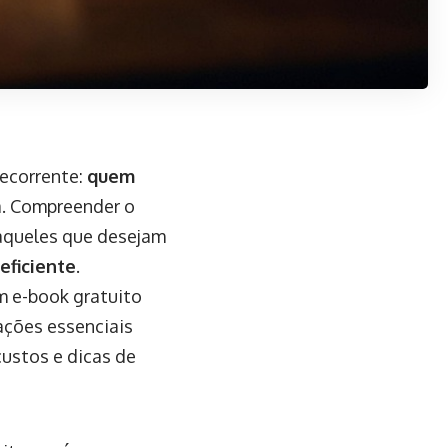
ecorrente:
quem
a. Compreender o
aqueles que desejam
eficiente
.
m e-book gratuito
ações essenciais
custos e dicas de