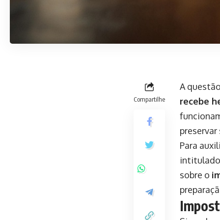
A questã
Compartilhe
recebe h
funciona
preservar
Para auxi
intitulad
sobre o
i
preparaçã
Impost