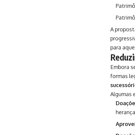
Patrimô
Patrimô
A propos
progressi
para aque
Reduzi
Embora se
formas le
sucessóri
Algumas e
Doaçõe
herança
Aprovei