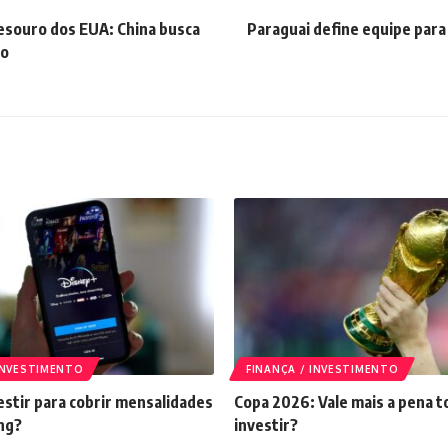
esouro dos EUA: China busca
Paraguai define equipe para 
do
 INVESTIMENTO
FINANÇA / INVESTIMENTO
stir para cobrir mensalidades
Copa 2026: Vale mais a pena t
ng?
investir?