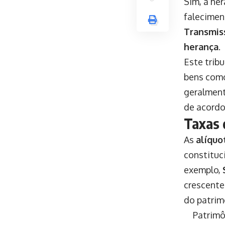
Sim, a her
falecime
Transmis
herança
.
Este trib
bens como
geralment
de acordo
Taxas 
As
alíquo
constituc
exemplo,
crescente
do patrim
Patrimô