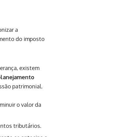
onizar a
umento do imposto
erança, existem
planejamento
ssão patrimonial.
minuir o valor da
ntos tributários.