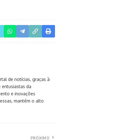
al de notícias, graças à
e entusiastas da
mento e inovações
messas, mantém o alto
PRÓXIMO