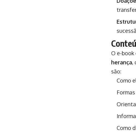
Doaçõe
transfe
Estrutu
sucessã
Conteú
O e-book
herança
,
são:
Como e
Formas 
Orienta
Informa
Como d