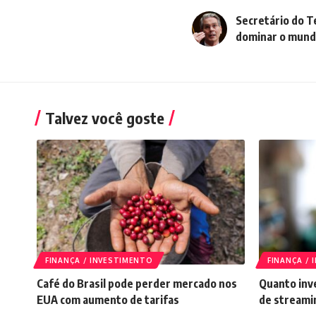
Secretário do T
dominar o mun
Talvez você goste
FINANÇA / INVESTIMENTO
FINANÇA /
Café do Brasil pode perder mercado nos
Quanto inve
EUA com aumento de tarifas
de streami