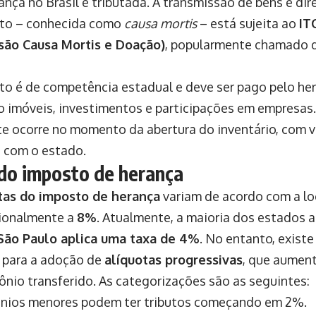
ança no Brasil é tributada. A transmissão de bens e dir
nto – conhecida como
causa mortis
– está sujeita ao
IT
são Causa Mortis e Doação)
, popularmente chamado 
uto é de competência estadual e deve ser pago pelo her
 imóveis, investimentos e participações em empresa
e ocorre no momento da abertura do inventário, com 
 com o estado.
do imposto de herança
tas do imposto de herança
variam de acordo com a lo
ionalmente a
8%
. Atualmente, a maioria dos estados a
São Paulo aplica uma taxa de 4%
. No entanto, exist
 para a adoção de
alíquotas progressivas
, que aumen
ônio transferido. As categorizações são as seguintes:
nios menores podem ter tributos começando em 2%.