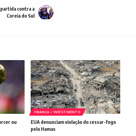
partida contra a
Coreia do Sul
FINANÇA / INVESTIMENTO
orcer ou
EUA denunciam violação do cessar-fogo
pelo Hamas