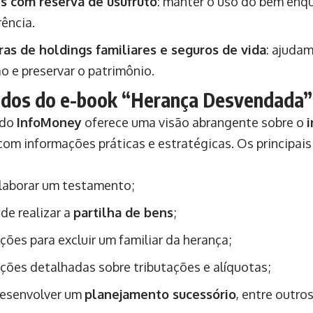
s com reserva de usufruto
: manter o uso do bem enq
rência.
ras de holdings familiares e seguros de vida
: ajudam
o e preservar o patrimônio.
dos do e-book “Herança Desvendada”
 do
InfoMoney
oferece uma visão abrangente sobre o
 com informações práticas e estratégicas. Os principai
laborar um testamento;
de realizar a
partilha de bens
;
ções para excluir um familiar da herança;
ções detalhadas sobre tributações e alíquotas;
esenvolver um
planejamento sucessório
, entre outros