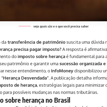
veja quais são e o que você precisa saber
o da
transferência de patrimônio
suscita uma dúvida r
erança precisa pagar imposto?
A resposta é afirmativ
mento do
imposto sobre herança
é fundamental para 
 seu patrimônio e garantir uma
sucessão organizada e 
liar nesse entendimento, o
InfoMoney
disponibilizou u
o
“Herança Desvendada”
. A publicação detalha inform
mposto de herança
, estratégias legais para minimizar 
o para possíveis mudanças nas normas tributárias.
o sobre herança no Brasil