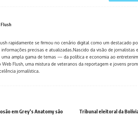
 Flush
sh rapidamente se firmou no cenário digital como um destacado port
 informações precisas e atualizadas.Nascido da visão de jornalistas 
ça uma ampla gama de temas — da política e economia ao entreteni
o Web Flush, uma mistura de veteranos da reportagem e jovens pro
elência jornalística.
losão em Grey’s Anatomy são
Tribunal eleitoral da Bolívi