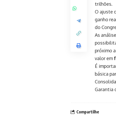
trilhões.
O ajuste 
ganho rea
do Congre
As anális
possibili
próximo a
valor em
É importa
básica pa
Consolida
Garantia 
Compartilhe