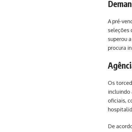
Demand
A pré-ven
seleções c
superou a
procura in
Agênci
Os torced
incluindo
oficiais,
hospitali
De acordo