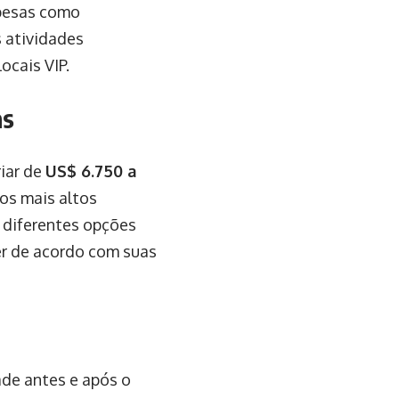
spesas como
 atividades
ocais VIP.
as
iar de
US$ 6.750 a
tos mais altos
 diferentes opções
er de acordo com suas
ade antes e após o