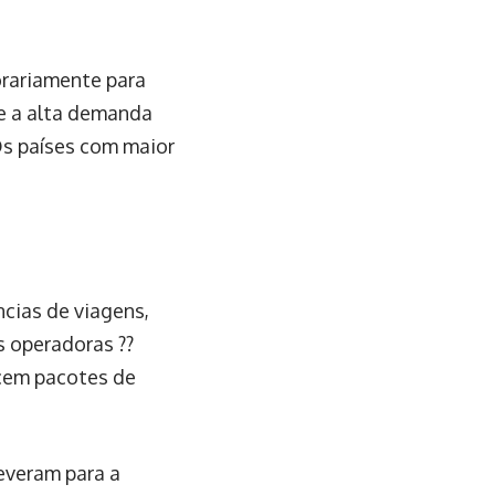
orariamente para
ue a alta demanda
Os países com maior
cias de viagens,
s operadoras ??
ecem pacotes de
everam para a