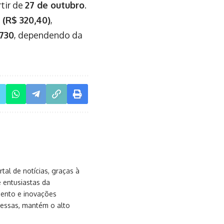
rtir de
27 de outubro
.
 (R$ 320,40)
,
.730
, dependendo da
al de notícias, graças à
e entusiastas da
mento e inovações
messas, mantém o alto