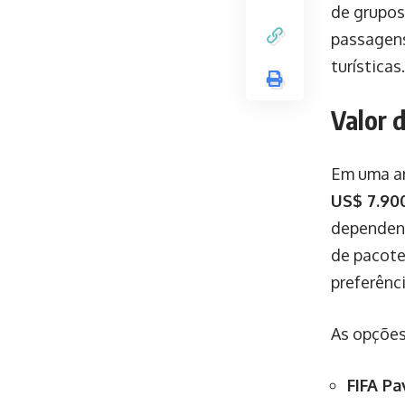
de grupos
passagens
turística
Valor 
Em uma an
US$ 7.90
dependend
de pacote
preferênci
As opções
FIFA Pa