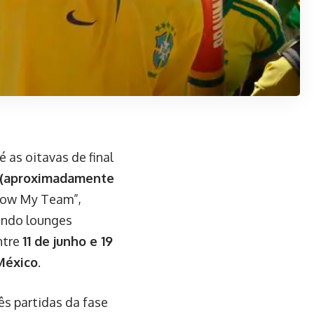
é as oitavas de final
 (aproximadamente
llow My Team”,
uindo lounges
ntre
11 de junho e 19
México
.
ês partidas da fase