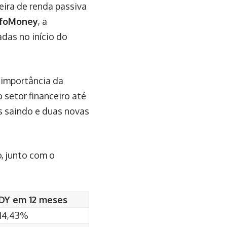
eira de renda passiva
nfoMoney
, a
das no início do
 importância da
 setor financeiro até
s saindo e duas novas
, junto com o
DY em 12 meses
14,43%