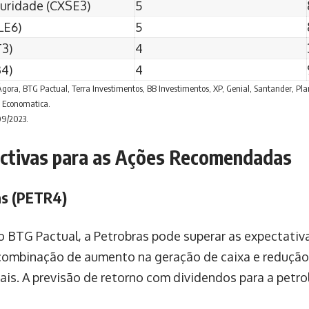
uridade (CXSE3)
5
LE6)
5
T3)
4
B4)
4
Ágora, BTG Pactual, Terra Investimentos, BB Investimentos, XP, Genial, Santander, Pla
e Economatica.
09/2023.
ctivas para as Ações Recomendadas
as (PETR4)
 BTG Pactual, a Petrobras pode superar as expectativ
combinação de aumento na geração de caixa e reduçã
ais. A previsão de retorno com dividendos para a petro