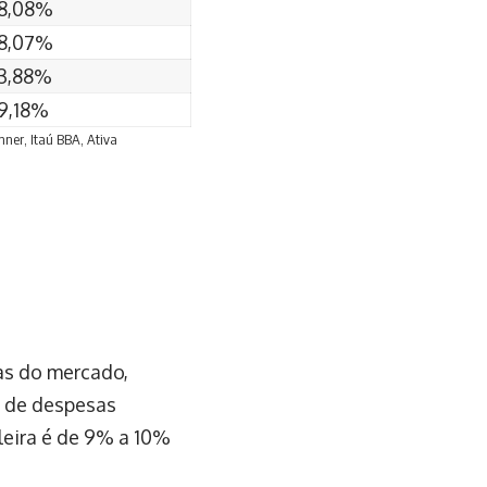
8,08%
8,07%
3,88%
9,18%
nner, Itaú BBA, Ativa
as do mercado,
o de despesas
leira é de 9% a 10%