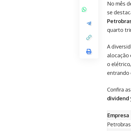
No mês de
se destac
Petrobra
quarto tr
A diversi
alocação 
o elétric
entrando
Confira a
dividend 
Empresa
Petrobras