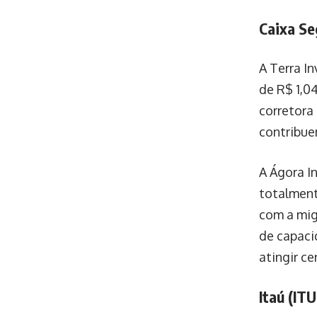
Caixa Se
A Terra I
de R$ 1,0
corretora
contribuem
A Ágora I
totalment
com a mig
de capaci
atingir c
Itaú (IT