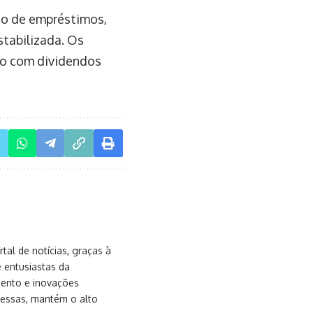
ão de empréstimos,
stabilizada. Os
rno com dividendos
al de notícias, graças à
e entusiastas da
mento e inovações
messas, mantém o alto