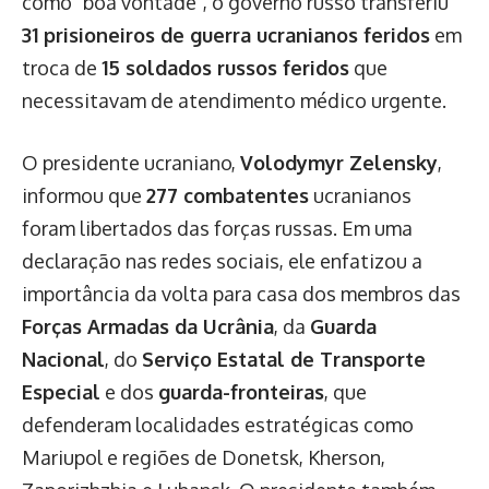
como "boa vontade", o governo russo transferiu
31 prisioneiros de guerra ucranianos feridos
em
troca de
15 soldados russos feridos
que
necessitavam de atendimento médico urgente.
O presidente ucraniano,
Volodymyr Zelensky
,
informou que
277 combatentes
ucranianos
foram libertados das forças russas. Em uma
declaração nas redes sociais, ele enfatizou a
importância da volta para casa dos membros das
Forças Armadas da Ucrânia
, da
Guarda
Nacional
, do
Serviço Estatal de Transporte
Especial
e dos
guarda-fronteiras
, que
defenderam localidades estratégicas como
Mariupol e regiões de Donetsk, Kherson,