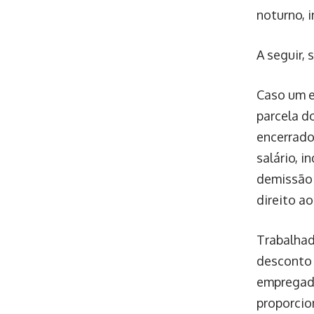
noturno, 
A seguir,
Caso um e
parcela d
encerrado
salário, 
demissão 
direito ao
Trabalhad
desconto p
empregado
proporcio