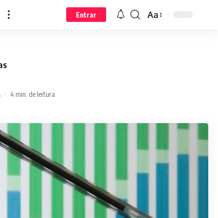
Aa
Entrar
as
4 min. de leitura