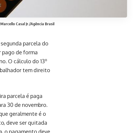
Marcello Casal Jr./Agência Brasil
a segunda parcela do
er pago de forma
o. O cálculo do 13º
balhador tem direito
ira parcela é paga
ara 30 de novembro.
que geralmente é o
o, deve ser quitada
na, o pagamento deve