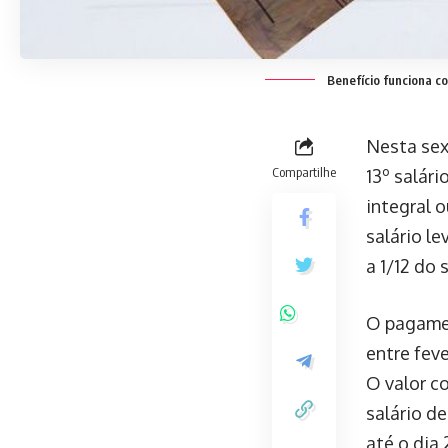
Benefício funciona c
Nesta sex
Compartilhe
13º salári
integral 
salário l
a 1/12 do
O pagamen
entre fev
O valor c
salário d
até o dia