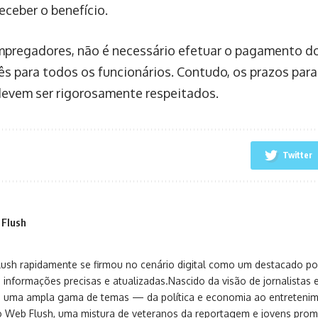
receber o benefício.
mpregadores, não é necessário efetuar o pagamento do 
 para todos os funcionários. Contudo, os prazos para
devem ser rigorosamente respeitados.
Twitter
 Flush
sh rapidamente se firmou no cenário digital como um destacado port
 informações precisas e atualizadas.Nascido da visão de jornalistas 
ça uma ampla gama de temas — da política e economia ao entreteni
o Web Flush, uma mistura de veteranos da reportagem e jovens pro