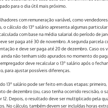
pado para o dia útil mais próximo.
alhadores com remuneração variável, como vendedore
, o cálculo do 13º salário apresenta algumas particular
 calculada com base na média salarial do período de ja
ve ser paga até 30 de novembro. A segunda parcela c
tação e deve ser paga até 20 de dezembro. Caso os va
 ainda não tenham sido apurados no momento do pa
o empregador deve recalcular o 13º salário após o fech
, para ajustar possíveis diferenças.
do 13º salário pode ser feito em duas etapas: primeiro, 
ruto de dezembro (ou, caso tenha ocorrido rescisão, o s
or 12. Depois, o resultado deve ser multiplicado pela 
os. No cálculo, também devem ser incluídas horas extr