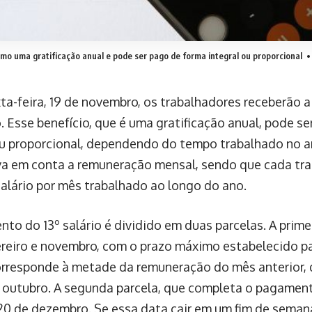
omo uma gratificação anual e pode ser pago de forma integral ou proporcional
• 
ta-feira, 19 de novembro, os trabalhadores receberão 
o. Esse benefício, que é uma gratificação anual, pode s
ou proporcional, dependendo do tempo trabalhado no an
eva em conta a remuneração mensal, sendo que cada tra
 salário por mês trabalhado ao longo do ano.
to do 13º salário é dividido em duas parcelas. A prime
ereiro e novembro, com o prazo máximo estabelecido p
orresponde à metade da remuneração do mês anterior, 
e outubro. A segunda parcela, que completa o pagament
 20 de dezembro. Se essa data cair em um fim de sema