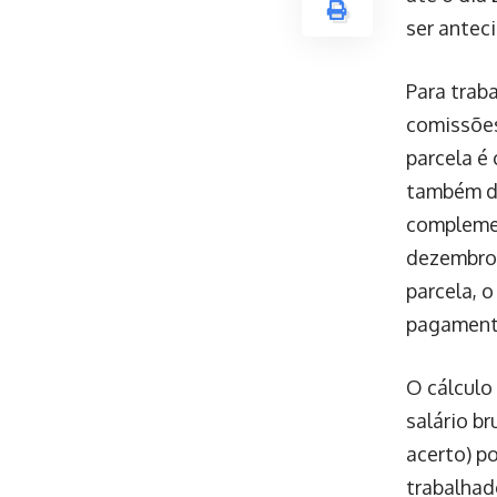
ser anteci
Para trab
comissões
parcela é
também de
complemen
dezembro
parcela, 
pagamento
O cálculo 
salário b
acerto) p
trabalhad