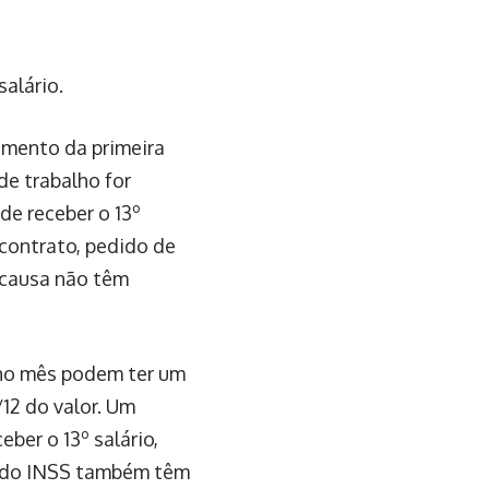
alário.
amento da primeira
de trabalho for
de receber o 13º
 contrato, pedido de
 causa não têm
 no mês podem ter um
/12 do valor. Um
ber o 13º salário,
s do INSS também têm