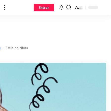
Aa
Entrar
3 min. de leitura