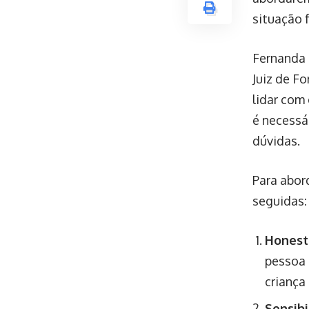
situação f
Fernanda 
Juiz de Fo
lidar com
é necessá
dúvidas.
Para abor
seguidas:
Honest
pessoa 
criança
Sensibi