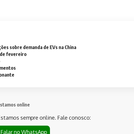
ações sobre demanda de EVs na China
 de fevereiro
o
lementos
ionante
stamos online
stamos sempre online. Fale conosco:
Falar no WhatsApp