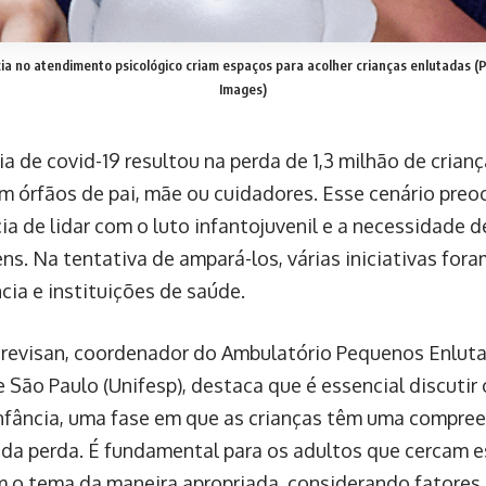
ia no atendimento psicológico criam espaços para acolher crianças enlutadas
(
Images)
a de covid-19 resultou na perda de 1,3 milhão de crian
am órfãos de pai, mãe ou cuidadores. Esse cenário preo
ia de lidar com o luto infantojuvenil e a necessidade d
ens. Na tentativa de ampará-los, várias iniciativas for
cia e instituições de saúde.
revisan, coordenador do Ambulatório Pequenos Enlut
 São Paulo (Unifesp), destaca que é essencial discutir 
infância, uma fase em que as crianças têm uma compre
e da perda. É fundamental para os adultos que cercam e
 o tema da maneira apropriada, considerando fatores 