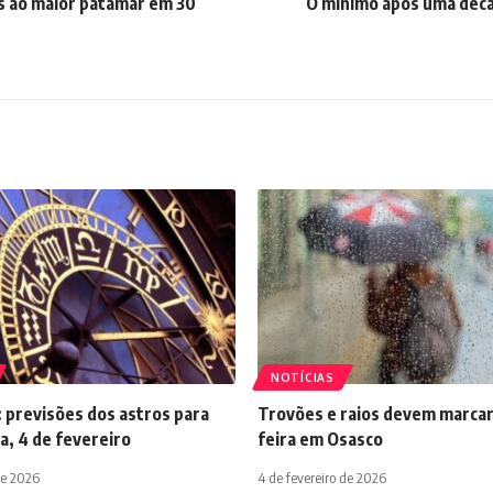
os ao maior patamar em 30
O mínimo após uma déc
NOTÍCIAS
 previsões dos astros para
Trovões e raios devem marcar
a, 4 de fevereiro
feira em Osasco
de 2026
4 de fevereiro de 2026