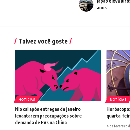
Japão eleva jur
anos
Talvez você goste
NOTÍCIAS
NOTÍCIAS
Nio cai após entregas de janeiro
Horóscopo:
levantarem preocupações sobre
quarta-feir
demanda de EVs na China
4 de fevereiro 