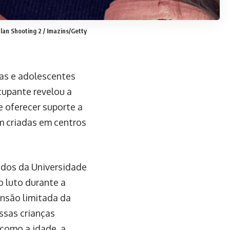
Plan Shooting 2 / Imazins/Getty
ças e adolescentes
cupante revelou a
e oferecer suporte a
am criadas em centros
ados da Universidade
o luto durante a
ensão limitada da
ssas crianças
como a idade, a