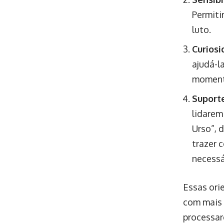
Permiti
luto.
Curios
ajudá-l
momento
Suport
lidarem
Urso”, 
trazer 
necessá
Essas ori
com mais 
processa