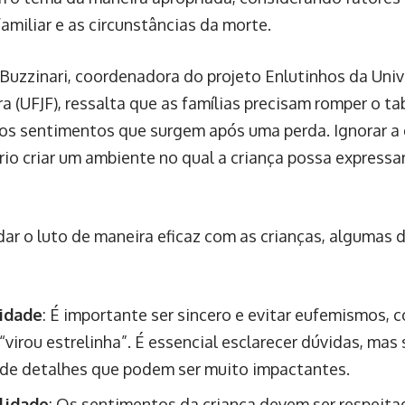
amiliar e as circunstâncias da morte.
Buzzinari, coordenadora do projeto Enlutinhos da Univ
ra (UFJF), ressalta que as famílias precisam romper o ta
 os sentimentos que surgem após uma perda. Ignorar a d
rio criar um ambiente no qual a criança possa express
dar o luto de maneira eficaz com as crianças, algumas 
idade
: É importante ser sincero e evitar eufemismos, 
“virou estrelinha”. É essencial esclarecer dúvidas, ma
 de detalhes que podem ser muito impactantes.
lidade
: Os sentimentos da criança devem ser respeita