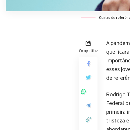
Centro de referênc
A pandemi
Compartilhe
que ficar
importânc
esses jov
de referên
Rodrigo T
Federal de
primeira 
tristeza 
abordarem