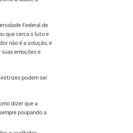
ersidade Federal de
bu que cerca o luto e
or não é a solução, e
ar suas emoções e
diretrizes podem ser
como dizer que a
s sempre poupando a
dos e acolhidos.