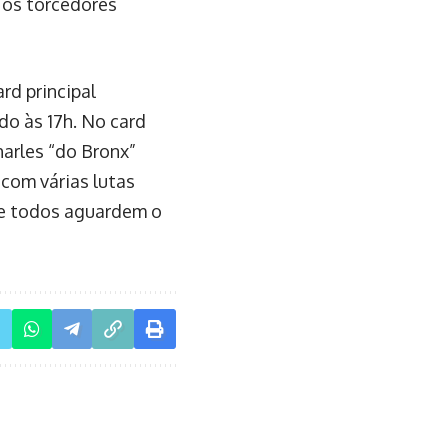
 os torcedores
rd principal
ndo às 17h. No card
arles “do Bronx”
 com várias lutas
ue todos aguardem o