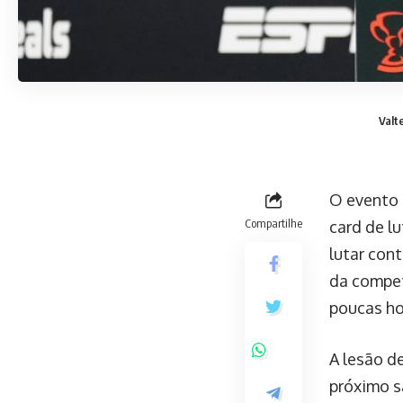
Valt
O evento 
Compartilhe
card de l
lutar cont
da compet
poucas ho
A lesão d
próximo s