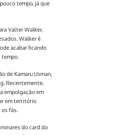
 pouco tempo, já que
ra Valter Walker,
esados. Walker é
pode acabar ficando
a tempo.
ão de Kamaru Usman,
kg. Recentemente,
sua empolgação em
r em território
 os fãs.
iminares do card do