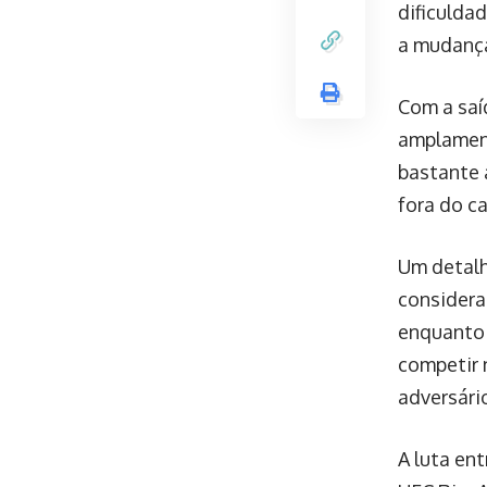
dificulda
a mudança
Com a saí
amplament
bastante 
fora do c
Um detal
considera
enquanto 
competir 
adversári
A luta en