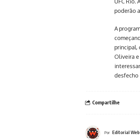
UFC Rio. 
poderão as
A program
começando 
principal
Oliveira 
interessa
desfecho 
Compartilhe
Editorial Web
Por